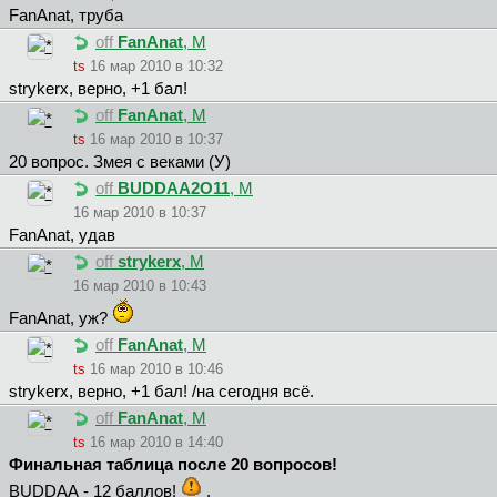
FanAnat, труба
off
FanAnat
, М
ts
16 мар 2010 в 10:32
strykerx, верно, +1 бал!
off
FanAnat
, М
ts
16 мар 2010 в 10:37
20 вопрос. Змея с веками (У)
off
BUDDAA2O11
, М
16 мар 2010 в 10:37
FanAnat, удав
off
strykerx
, М
16 мар 2010 в 10:43
FanAnat, уж?
off
FanAnat
, М
ts
16 мар 2010 в 10:46
strykerx, верно, +1 бал! /на сегодня всё.
off
FanAnat
, М
ts
16 мар 2010 в 14:40
Финальная таблица после 20 вопросов!
ВUDDАА - 12 баллов!
.