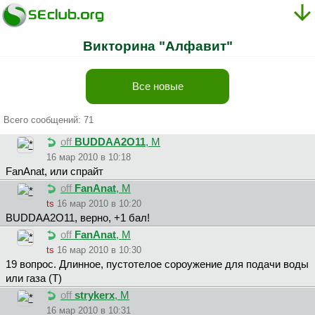
Викторина "Алфавит"
Все новые
Всего сообщений: 71
off
BUDDAA2O11
, М
16 мар 2010 в 10:18
FanAnat, или спрайт
off
FanAnat
, М
ts
16 мар 2010 в 10:20
BUDDAA2O11, верно, +1 бал!
off
FanAnat
, М
ts
16 мар 2010 в 10:30
19 вопрос. Длинное, пустотелое сороужение для подачи воды
или газа (Т)
off
strykerx
, М
16 мар 2010 в 10:31