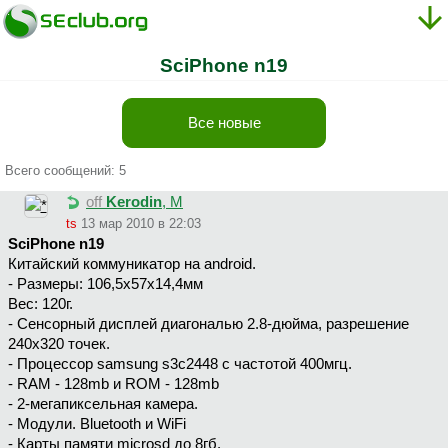
SciPhone n19
Все новые
Всего сообщений: 5
off
Kerodin
, М
ts
13 мар 2010 в 22:03
SciPhone n19
Китайский коммуникатор на android.
- Размеры: 106,5х57х14,4мм
Вес: 120г.
- Сенсорный дисплей диагональю 2.8-дюйма, разрешение
240х320 точек.
- Процессор samsung s3c2448 с частотой 400мгц.
- RAM - 128mb и ROM - 128mb
- 2-мегапиксельная камера.
- Модули. Bluetooth и WiFi
- Карты памяти microsd до 8гб.