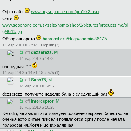
----------
Офф сайт
www.mysciphone.com/pro10-3.asp
Фото
www.scophone.com/syssite/home/shop/1/pictures/productsimg/bi
g/4641.jpg
Обзор аппарата
habrahabr.ru/blogs/android/86477/
13 мар 2010 в 23:14 / Морзик (3)
off
dezzerezz
, М
14 мар 2010 в 14:00
очередная """"
14 мар 2010 в 14:51 / Sash75 (1)
off
Sash75
, М
14 мар 2010 в 14:52
dezzerezz, получите неделю бана в следующий раз
off
interceptor
, М
15 мар 2010 в 10:28
Kerodin, не хвалят эти коммуны,особенно экраны.Качество не
очень,часто битые пиксели появляются српзу после начала
пользования.Хотя и цена халявная.