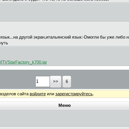
язык...на другой экран,итальянский язык:-Dмогли бы уже либо 
нуть
/MTVStarFactory_k700.jar
6
разделов сайта
войдите
или
зарегистрируйтесь
.
Меню