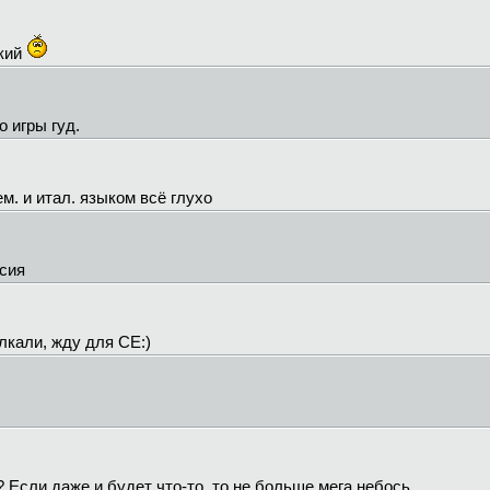
цкий
о игры гуд.
ем. и итал. языком всё глухо
рсия
лкали, жду для СЕ:)
? Если даже и будет что-то, то не больше мега небось.