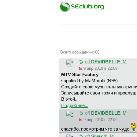
Всего сообщений: 68
off
DEVIDBELLE
, М
ts
9 апр 2010 в 22:09
MTV Star Factory
supplied by MaMmola (N95)
Создайте свою музыкальную группу 
Записывайте свои трэки и прослуши
В этой...
Подробнее...
off
DEVIDBELLE
, М
ts
9 апр 2010 в 22:09
спaсибо, посмотрим что зa чудо
off
Sivak ®
, М