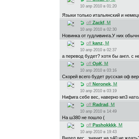
10 апр 2010 в 01:20
Языки только итальянский и неме
off
Zackf
, М
10 апр 2010 в 02:30
Новинка от гудливинга.У них обычн
off
kanz
, М
10 апр 2010 в 02:37
а перевод будет? хотя бы англ. с н
off
ОрК
, М
10 апр 2010 в 03:16
Скорей всего будет русская оф ве
off
Neronek
, М
10 апр 2010 в 03:19
Нифига себе вес, наверно мп3 нато
off
Radrad
, М
10 апр 2010 в 14:49
На ш380 не пошло (
off
Pashokkkk
, М
10 апр 2010 в 19:43
Видел вес...значит на s40 не ждать