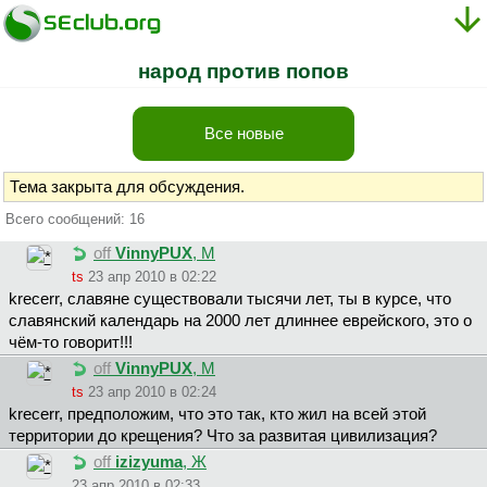
народ против попов
Все новые
Тема закрыта для обсуждения.
Всего сообщений: 16
off
VinnyPUX
, М
ts
23 апр 2010 в 02:22
krecerr, славяне существовали тысячи лет, ты в курсе, что
славянский календарь на 2000 лет длиннее еврейского, это о
чём-то говорит!!!
off
VinnyPUX
, М
ts
23 апр 2010 в 02:24
krecerr, предположим, что это так, кто жил на всей этой
территории до крещения? Что за развитая цивилизация?
off
izizyuma
, Ж
23 апр 2010 в 02:33