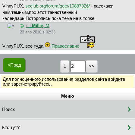
VinnyPUX,
seclub.org/forum/goto/10887926/
- расскажи
нам,темным,про этот таинственный
календарь.Поторопись,пока тема не в топке.
off
Millie
, М
23 апр 2010 в 02:33
VinnyPUX, всё туда
Православие
<Пред
1
Для полноценного использования разделов сайта
войдите
или
зарегистрируйтесь
.
Меню
Поиск
Кто тут?