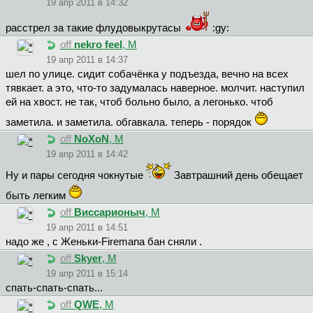
19 апр 2011 в 14:32
расстрел за такие флудовыкрутасы
:gy:
off
nekro feel
, М
19 апр 2011 в 14:37
шел по улице. сидит собачёнка у подъезда, вечно на всех
тявкает. а это, что-то задумалась наверное. молчит. наступил
ей на хвост. не так, чтоб больно было, а легонько. чтоб
заметила. и заметила. обгавкала. теперь - порядок
off
NoXoN
, М
19 апр 2011 в 14:42
Ну и пары сегодня чокнутые
Завтрашний день обещает
быть легким
off
Bиccapиoныч
, М
19 апр 2011 в 14:51
надо же , с Женьки-Firemanа бан сняли .
off
Skyer
, М
19 апр 2011 в 15:14
спать-спать-спать...
off
QWE
, М