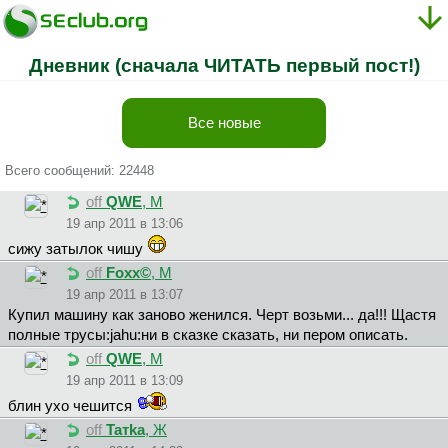
Дневник (сначала ЧИТАТЬ первый пост!)
Все новые
Всего сообщений: 22448
off
QWE
, М
19 апр 2011 в 13:06
сижу затылок чишу
off
Foxx©
, М
19 апр 2011 в 13:07
Купил машину как заново женился. Черт возьми... да!!! Щастя
полные трусы:jahu:ни в сказке сказать, ни пером описать.
off
QWE
, М
19 апр 2011 в 13:09
блин ухо чешится
off
Taтka
, Ж