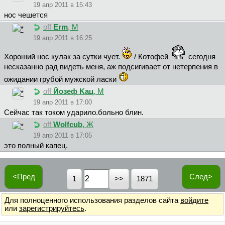
19 апр 2011 в 15:43
нос чешется
off
Erm
, М
19 апр 2011 в 16:25
Хороший нос кулак за сутки чует.
/ Котофей
сегодня
несказанно рад видеть меня, аж подсигивает от нетерпения в
ожидании грубой мужской ласки
off
Йoзeф Kaц
, М
19 апр 2011 в 17:00
Сейчас так током ударило.больно блин.
off
Wolfcub
, Ж
19 апр 2011 в 17:05
это полный капец.
<Пред
След>
1
1871
Для полноценного использования разделов сайта
войдите
или
зарегистрируйтесь
.