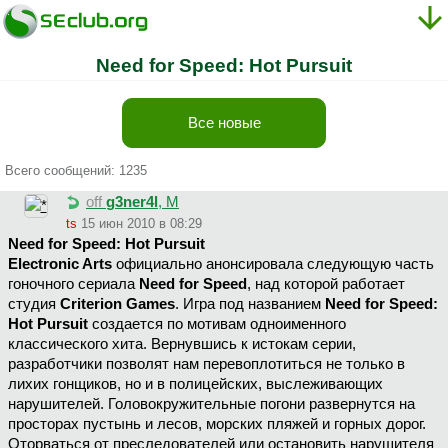
Need for Speed: Hot Pursuit
Все новые
Всего сообщений: 1235
off
g3ner4l
, М
ts
15 июн 2010 в 08:29
Need for Speed: Hot Pursuit
Electronic Arts
официально анонсировала следующую часть
гоночного сериала
Need for Speed
, над которой работает
студия
Criterion Games
. Игра под названием
Need for Speed:
Hot Pursuit
создается по мотивам одноименного
классического хита. Вернувшись к истокам серии,
разработчики позволят нам перевоплотиться не только в
лихих гонщиков, но и в полицейских, выслеживающих
нарушителей. Головокружительные погони развернутся на
просторах пустынь и лесов, морских пляжей и горных дорог.
Оторваться от преследователей или остановить нарушителя