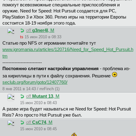
помогут всевозможные специальные приспособления и
оружие. Need for Speed: Hot Pursuit создается для РС,
PlayStation 3 и Xbox 360. Релиз игры на территории Европы
состоится 18-19 ноября этого года.
off
g3ner4l
, М
ts
15 июн 2010 в 08:33
Статью про NFS от игромании почитайте тут
www.igromania.ru/articles/120716/Need_for_Speed_Hot_Pursuit.h
tm
--------------------------
Постоянно слетают настройки управления
- проблема из-
за кириллицы в пути к файлу сохранения. Решение
seclub.org/forum/goto/12407760/
8 янв 2011 в 14:43 / mrFinch (1)
off
Mutant 13
, М
15 июн 2010 в 08:43
А разве игра будет называться не Need for Speed: Hot Pursuit
Reis? Ато просто Hot Pursuit уже был.
off
CsC74
, М
15 июн 2010 в 08:45