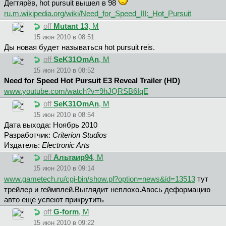
Дeгтяpёв, hot pursuit вышел в 98
ru.m.wikipedia.org/wiki/Need_for_Speed_III:_Hot_Pursuit
off
Mutant 13
, М
15 июн 2010 в 08:51
Ды новая будет называться hot pursuit reis.
off
SeK31OmAn
, М
15 июн 2010 в 08:52
Need for Speed Hot Pursuit E3 Reveal Trailer (HD)
www.youtube.com/watch?v=9hJQRSB6IqE
off
SeK31OmAn
, М
15 июн 2010 в 08:54
Дата выхода: Hоябрь 2010
Разработчик:
Criterion Studios
Издатель:
Electronic Arts
off
Aльтaиp94
, М
15 июн 2010 в 09:14
www.gametech.ru/cgi-bin/show.pl?option=news&id=13513
тут
трейлер и геймплей.Выглядит неплохо.Авось деформацию
авто еще успеют прикрутить
off
G-form
, М
15 июн 2010 в 09:22