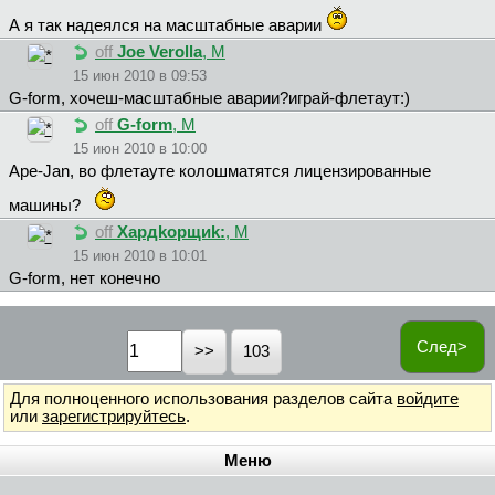
А я так надеялся на масштабные аварии
off
Joe Verolla
, М
15 июн 2010 в 09:53
G-form, хочeш-масштабные аварии?игрaй-флeтaут:)
off
G-form
, М
15 июн 2010 в 10:00
Ape-Jan, во флетауте колошматятся лицензированные
машины?
off
Xapдkopщиk:
, М
15 июн 2010 в 10:01
G-form, нет конечно
След>
103
Для полноценного использования разделов сайта
войдите
или
зарегистрируйтесь
.
Меню