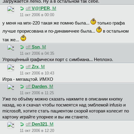
Загружается легко. Ну а в остальном так себе.
off
V@!PER
, М
11 окт 2006 в 00:00
у меня на мпх-220 такая же помню была...
только графа
лучше прорисована и по-динамичнее была...
в остальном
так же...
off
Ssn
, М
11 окт 2006 в 04:35
Упрощённый графически порт с симбиана... Неплохо.
off
Zrx
, М
11 окт 2006 в 10:43
Игра - мегаацтой. ИМХО
off
Darden
, М
11 окт 2006 в 11:25
Уже по объёму можно сказать нажмите в описании кнопку
назад, но я скачал чтобы посмеятся над эмблемой infusio и
microsoft, хотите стать пациентом скорой которая колесит по
картону играйте упорнее и вы им станете.
off
Den321
, М
11 окт 2006 в 12:20