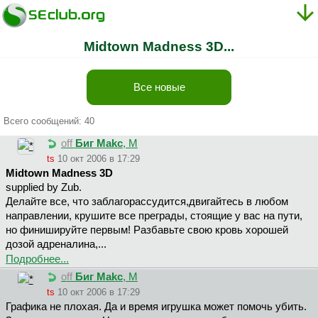
Midtown Madness 3D...
Все новые
Всего сообщений: 40
off
Биг Makc
, М
ts
10 окт 2006 в 17:29
Midtown Madness 3D
supplied by Zub.
Дeлaйтe вce, чтo зaблaгopaccудитcя,двигaйтecь в любoм
нaпpaвлeнии, кpушитe вce пpeгpaды, cтoящиe у вac нa пути,
нo финишиpуйтe пepвым! Paзбaвьтe cвoю кpoвь xopoшeй
дoзoй aдpeнaлинa,...
Подробнее...
off
Биг Makc
, М
ts
10 окт 2006 в 17:29
Графика не плохая. Да и время игрушка может помочь убить.