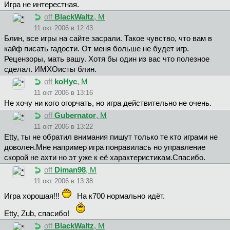
Игра не интерестная.
off
BlackWaltz
, М
11 окт 2006 в 12:43
Блин, все игры на сайте засрали. Такое чувство, что вам в
кайф писать гадости. От меня больше не будет игр.
Рецензоры, мать вашу. Хотя бы один из вас что полезное
сделал. ИМХОисты блин.
off
koHyc
, М
11 окт 2006 в 13:16
Не хочу ни кого огорчать, но игра действительно не очень.
off
Gubernator
, М
11 окт 2006 в 13:22
Etty, ты не обратил внимания пишут только те кто играми не
доволен.Мне например игра понравилась но управление
скорой не ахти но эт уже к её характеристикам.Спасибо.
off
Diman98
, М
11 окт 2006 в 13:38
Игра хорошая!!!
На к700 нормально идёт.
Etty, Zub, спасибо!
off
BlackWaltz
, М