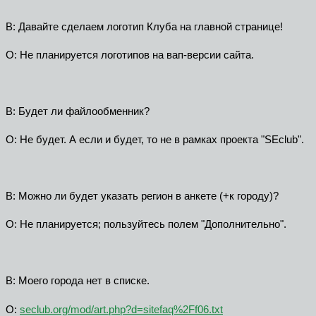
В: Давайте сделаем логотип Клуба на главной странице!
О: Не планируется логотипов на вап-версии сайта.
В: Будет ли файлообменник?
О: Не будет. А если и будет, то не в рамках проекта "SEclub".
В: Можно ли будет указать регион в анкете (+к городу)?
О: Не планируется; пользуйтесь полем "Дополнительно".
В: Моего города нет в списке.
О:
seclub.org/mod/art.php?d=sitefaq%2Ff06.txt