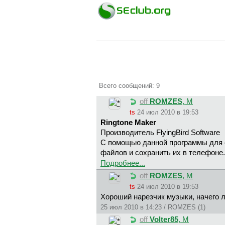
Всего сообщений: 9
off
ROMZES
, М
ts
24 июл 2010 в 19:53
Ringtone Maker
Производитель FlyingBird Software
С помощью данной программы для 
файлов и сохранить их в телефоне. 
Подробнее...
off
ROMZES
, М
ts
24 июл 2010 в 19:53
Хороший нарезчик музыки, начего 
25 июл 2010 в 14:23 / ROMZES (1)
off
Volter85
, М