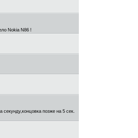
ло Nokia N86 !
 секунду,концовка позже на 5 сек.