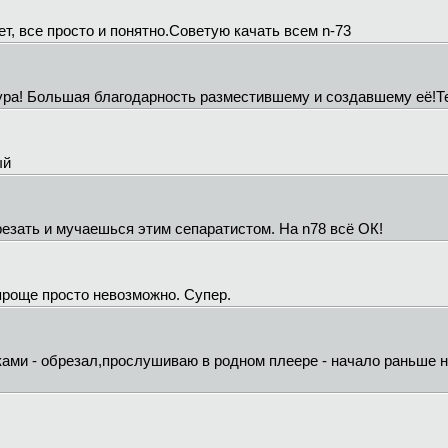
т, все просто и понятно.Советую качать всем n-73
 ура! Большая благодарность разместившему и создавшему её!Те
ый
трезать и мучаешься этим сепаратистом. На n78 всё ОК!
проще просто невозможно. Супер.
ками - обрезал,прослушиваю в родном плеере - начало раньше на