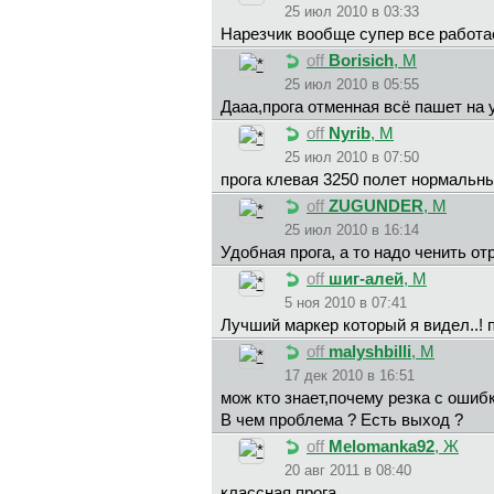
25 июл 2010 в 03:33
Нарезчик вообще супер все работае
off
Borisich
, М
25 июл 2010 в 05:55
Дааа,прога отменная всё пашет на
off
Nyrib
, М
25 июл 2010 в 07:50
прога клевая 3250 полет нормальн
off
ZUGUNDER
, М
25 июл 2010 в 16:14
Удобная прога, а то надо ченить о
off
шиг-aлeй
, М
5 ноя 2010 в 07:41
Лучший маркер который я видел..! 
off
malyshbilli
, М
17 дек 2010 в 16:51
мож кто знает,почему резка с ошиб
В чем проблема ? Есть выход ?
off
Melomanka92
, Ж
20 авг 2011 в 08:40
классная прога.