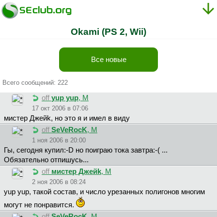
Okami (PS 2, Wii)
Все новые
Всего сообщений: 222
off
yup yup
, М
17 окт 2006 в 07:06
миcтep Джeйk, но это я и имел в виду
off
SeVeRocK
, М
1 ноя 2006 в 20:00
Гы, сегодня купил:-D но поиграю тока завтра:-( ...
Обязательно отпишусь...
off
миcтep Джeйk
, М
2 ноя 2006 в 08:24
yup yup, такой состав, и число урезанных полигонов многим
могут не понравится.
off
SeVeRocK
, М