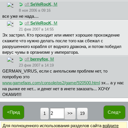
off
SeVeRocK
, М
8 ноя 2006 в 09:16
все уже не нада....
off
SeVeRocK
, М
21 фев 2007 в 14:55
Эх застрял. Кто проходит или имеет хорошее прохождение
скажите что нужно делать после того как сбежал с
разрушенного корабля от водного дракона, и потом победил
вирус чумы в организме у императора.
off
bernyfox
, М
23 фев 2007 в 14:19
GERMAN_V!RUS, если с ангельским проблем нет, то
попробую это
www.gamefaqs.com/console/ps2/game/920500.html
эх... а у нас
на рынке ее нет... и денег нет в инете заказать... ХОЧУ
ОКАМИ!!!
<Пред
След>
1
19
Для полноценного использования разделов сайта
войдите