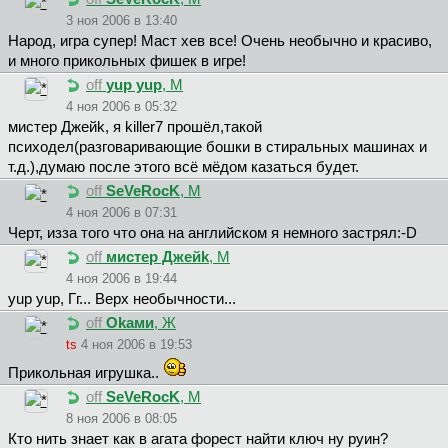
3 ноя 2006 в 13:40
Народ, игра супер! Маст хев все! Очень необычно и красиво,
и много прикольных фишек в игре!
off
yup yup
, М
4 ноя 2006 в 05:32
миcтep Джeйk, я killer7 прошёл,такой
психодел(разговаривающие бошки в стиральных машинах и
т.д.),думаю после этого всё мёдом казаться будет.
off
SeVeRocK
, М
4 ноя 2006 в 07:31
Черт, изза того что она на английском я немного застрял:-D
off
миcтep Джeйk
, М
4 ноя 2006 в 19:44
yup yup, Гг... Верх необычности...
off
Okaми
, Ж
ts
4 ноя 2006 в 19:53
Прикольная игрушка..
off
SeVeRocK
, М
8 ноя 2006 в 08:05
Кто нить знает как в агата форест найти ключ ну руин?