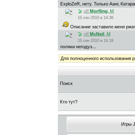
ExploZeR, нету. Только Аанг, Катара
off
Morfling
, М
15 сен 2010 в 14:38
Описание заставило меня ржа
off
McNeil
, М
15 сен 2010 в 16:18
поляки негодуэ...
Для полноценного использования 
Поиск
Кто тут?
Игры 