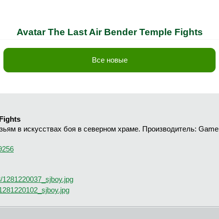
Avatar The Last Air Bender Temple Fights
Все новые
Fights
зьям в искусствах боя в северном храме. Производитель: GameIn
19256
8/1281220037_sjboy.jpg
/1281220102_sjboy.jpg