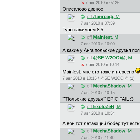
ts
7 авг 2010 в 07:26
Описалово дивное
off
Лaнгpaф
, М
7 авг 2010 в 07:59
Тупо нaжимaeм 8 5
off
Mainfest
, М
7 авг 2010 в 10:09
А какие у Анга польские друзья поя
off
@SE W2OOi@
, М
ts
7 авг 2010 в 10:14
Mainfest, мне ето тоже интересно
7 авг 2010 в 10:15 / @SE W2OOi@ (1)
off
MechaShadow
, М
7 авг 2010 в 10:15
""Польские друзья"" EPIC FAIL :3
off
ExploZeR
, М
7 авг 2010 в 10:54
А вон тот летающий бобёр тут ест
off
MechaShadow
, М
7 авг 2010 в 11:40