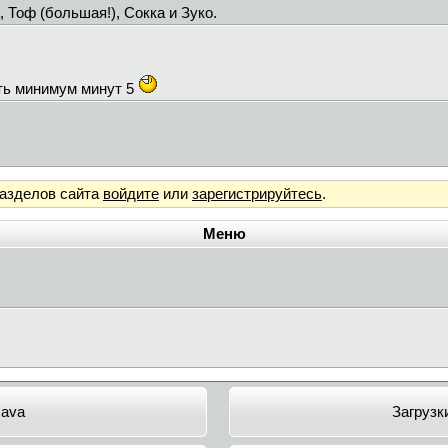
, Тоф (большая!), Сокка и Зуко.
ть минимум минут 5
разделов сайта
войдите
или
зарегистрируйтесь
.
Меню
Java
Загрузк