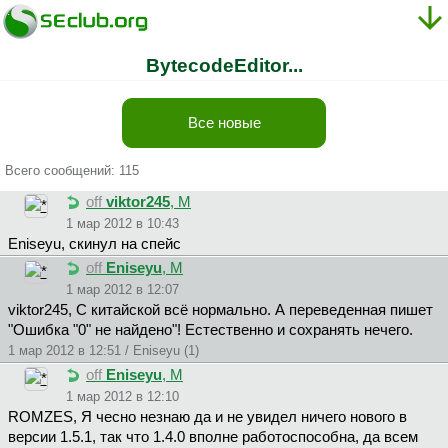
BytecodeEditor...
Все новые
Всего сообщений: 115
off
viktor245
, М
1 мар 2012 в 10:43
Eniseyu, скинул на спейс
off
Eniseyu
, М
1 мар 2012 в 12:07
viktor245, С китайской всё нормально. А переведенная пишет
"Ошибка "0" не найдено"! Естественно и сохранять нечего.
1 мар 2012 в 12:51 / Eniseyu (1)
off
Eniseyu
, М
1 мар 2012 в 12:10
ROMZES, Я чесно незнаю да и не увидел ничего нового в
версии 1.5.1, так что 1.4.0 вполне работоспособна, да всем