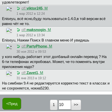
удовлетворяет!
off
viktor245
, М
1 мар 2012 в 12:24
Eniseyu, всё ясно,буду пользоваться-1.4.0,в той версии всё
равно чёт не то.
off
maksnogin
, М
1 мар 2012 в 13:34
Eniseyu, Нажми Поиск В главном меню И увидишь
off
PartyPhone
, М
30 ноя 2012 в 09:53
у кого нибудь работает этот долбаный онлайн перевод ? На
6-ти телефонах испробовал. Может, че-то поменять внутри
приложения надо?
off
Zavet1
, М
31 янв 2013 в 19:12
На симбиан 9.4 не редактируется корректно текст в классах и
не сохроняется, нокиа5230.
<Пред
1