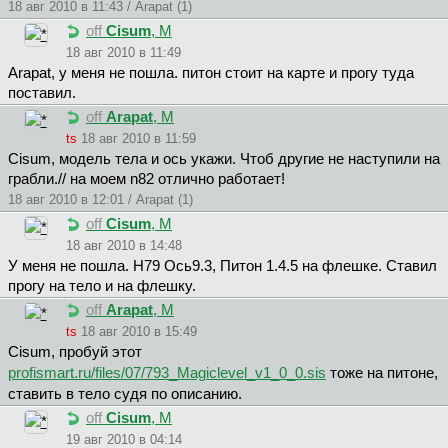
18 авг 2010 в 11:43 / Arapat (1)
off
Cisum
, М
18 авг 2010 в 11:49
Arapat, у меня не пошла. питон стоит на карте и прогу туда
поставил.
off
Arapat
, М
ts
18 авг 2010 в 11:59
Cisum, модель тела и ось укажи. Чтоб другие не наступили на
грабли.// на моем n82 отлично работает!
18 авг 2010 в 12:01 / Arapat (1)
off
Cisum
, М
18 авг 2010 в 14:48
У меня не пошла. Н79 Ось9.3, Питон 1.4.5 на флешке. Ставил
прогу на тело и на флешку.
off
Arapat
, М
ts
18 авг 2010 в 15:49
Cisum, пробуй этот
profismart.ru/files/07/793_Magiclevel_v1_0_0.sis
тоже на питоне,
ставить в тело судя по описанию.
off
Cisum
, М
19 авг 2010 в 04:14