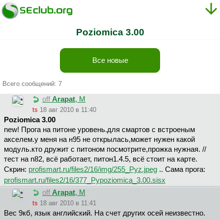
Poziomica 3.00
Все новые
Всего сообщений: 7
off
Arapat
, М
ts
18 авг 2010 в 11:40
Poziomica 3.00
new! Прога на питоне уровень.для смартов с встроеным
акселем.у меня на н95 не открылась,может нужен какой
модуль.кто дружит с питоном посмотрите,прожка нужная. //
тест на n82, всё работает, питон1.4.5, всё стоит на карте.
Скрин:
profismart.ru/files2/16/img/255_Pyz.jpeg
.. Сама прога:
profismart.ru/files2/16/377_Pypoziomica_3.00.sisx
off
Arapat
, М
ts
18 авг 2010 в 11:41
Вес 9кб, язык английский. На счет других осей неизвестно.