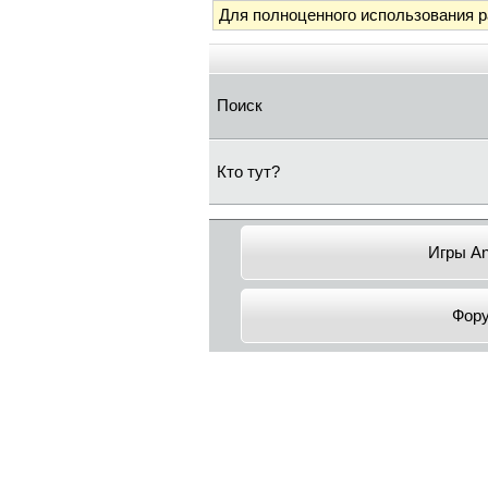
Для полноценного использования 
Поиск
Кто тут?
Игры An
Фор