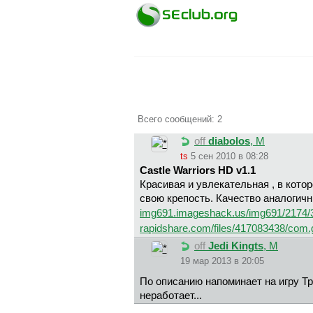
Всего сообщений: 2
off
diabolos
, М
ts
5 сен 2010 в 08:28
Castle Warriors HD v1.1
Красивая и увлекательная , в кот
свою крепость. Качество аналогичн 
img691.imageshack.us/img691/2174/
rapidshare.com/files/417083438/com.
off
Jedi Kingts
, М
19 мар 2013 в 20:05
По описанию напоминает на игру 
неработает...