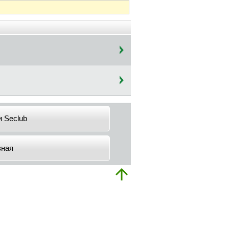
и Seclub
вная