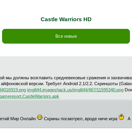
Castle Warriors HD
Все новые
орой мы должны возглавить средневековые сражения и захвачив
айфоновской версии. Требует Android 2.1/2.2. Скриншоты (Galax
34016919.png
img844.imageshack.us/img844/467/11595340.png
Dow
gameresort.CastleWarriors.apk
Третий Мир Онлайн
Скрины посмотрел, вроде ниче игра
А 