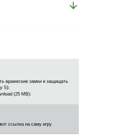
ать вражеские замки и защищать
y S):
nload (25 MB):
вот ссылка на саму игру