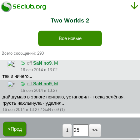
Two Worlds 2
Все новые
Всего сообщений: 290
off
SaN no9
, М
16 сен 2014 в 13:02
так и ничего...
off
SaN no9
, М
16 сен 2014 в 13:27
дай думаю в эрпоге поиграю, установил - тоска зелёная.
грусть нахлынула - удалил..
16 сен 2014 в 13:27 / SaN no9 (1)
<Пред
1