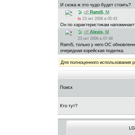
И скока ж это чудо будет стоить?
off
Rami5
, М
ts
23 окт 2006 в 05:43
Он по характеристикам напоминает
off
Alexis
, М
23 окт 2006 в 07:48
Rami5, только у него ОС обновленн
очередная корейская поделка.
Для полноценного использования 
Поиск
Кто тут?
LG