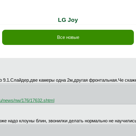
LG Joy
Все новые
 9.1.Слайдер,две камеры одна 2м,другая фронтальная.Че скаж
u/news/nw/176/17632.shtml
же надо клоуны блин, звонилки делать нормально не научились