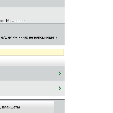
ыщ 16 наверно.
н71 ну уж никак не напоминает:)
, планшеты