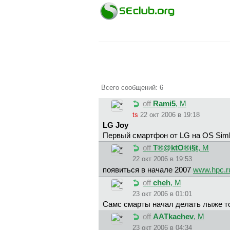
Всего сообщений: 6
off
Rami5
, М
ts
22 окт 2006 в 19:18
LG Joy
Первый смартфон от LG на OS Simb
off
T®@ktO®i§t
, М
22 окт 2006 в 19:53
появиться в начале 2007
www.hpc.r
off
cheh
, М
23 окт 2006 в 01:01
Самс смарты начал делать лыже то
off
AATkachev
, М
23 окт 2006 в 04:34