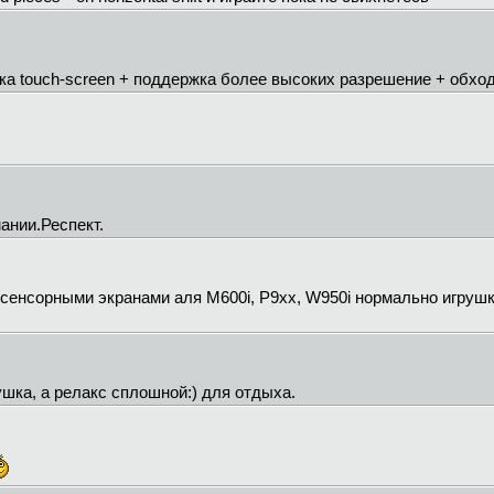
а touch-screen + поддержка более высоких разрешение + обход
ании.Респект.
 сенсорными экранами аля M600i, P9xx, W950i нормально игрушк
ушка, а релакс сплошной:) для отдыха.