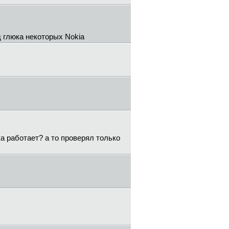
 глюка некоторых Nokia
а работает? а то проверял только