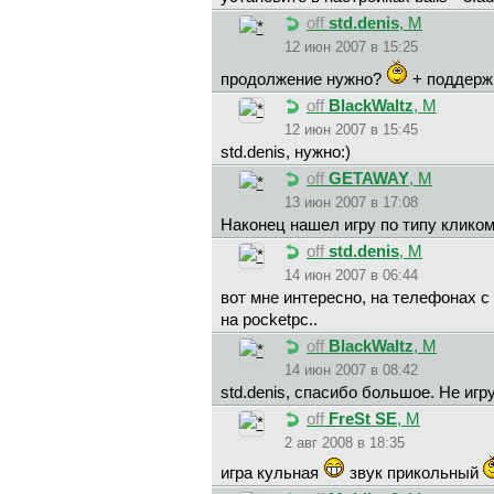
off
std.denis
, М
12 июн 2007 в 15:25
продолжение нужно?
+ поддержк
off
BlackWaltz
, М
12 июн 2007 в 15:45
std.denis, нужно:)
off
GETAWAY
, М
13 июн 2007 в 17:08
Наконец нашел игру по типу кликом
off
std.denis
, М
14 июн 2007 в 06:44
вот мне интересно, на телефонах с
на pocketpc..
off
BlackWaltz
, М
14 июн 2007 в 08:42
std.denis, спасибо большое. Не игр
off
FreSt SE
, М
2 авг 2008 в 18:35
игра кульная
звук прикольный