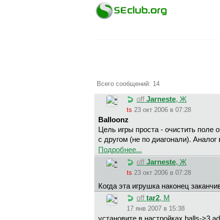
Всего сообщений: 14
off
Jarneste
, Ж
ts
23 окт 2006 в 07:28
Balloonz
Цель игры проста - очистить поле 
с другом (не по диагонали). Аналог
Подробнее...
off
Jarneste
, Ж
ts
23 окт 2006 в 07:28
Когда эта игрушка наконец заканчи
off
tar2
, М
17 янв 2007 в 15:38
установите в настройках balls->3.add