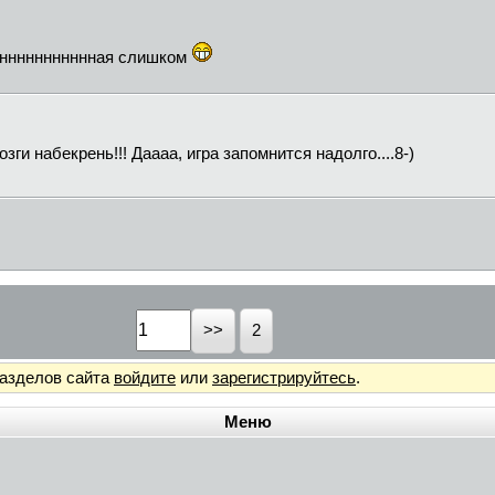
инннннннннннная слишком
озги набекрень!!! Даааа, игра запомнится надолго....8-)
2
разделов сайта
войдите
или
зарегистрируйтесь
.
Меню