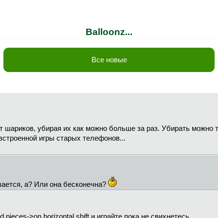
Balloonz...
Все новые
от шариков, убирая их как можно больше за раз. Убирать можно 
 встроенной игры старых телефонов...
вается, а? Или она бесконечна?
 pieces->on horizontal shift и играйте пока не свихнетесь