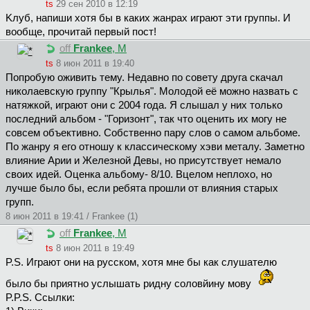
ts
29 сен 2010 в 12:19
Kлyб, напиши хотя бы в каких жанрах играют эти группы. И
вообще, прочитай первый пост!
off
Frankee
, М
ts
8 июн 2011 в 19:40
Попробую оживить тему. Недавно по совету друга скачал
николаевскую группу "Крылья". Молодой её можно назвать с
натяжкой, играют они с 2004 года. Я слышал у них только
последний альбом - "Горизонт", так что оценить их могу не
совсем объективно. Собственно пару слов о самом альбоме.
По жанру я его отношу к классическому хэви металу. Заметно
влияние Арии и Железной Девы, но присутствует немало
своих идей. Оценка альбому- 8/10. Вцелом неплохо, но
лучше было бы, если ребята прошли от влияния старых
групп.
8 июн 2011 в 19:41 / Frankee (1)
off
Frankee
, М
ts
8 июн 2011 в 19:49
P.S. Играют они на русском, хотя мне бы как слушателю
было бы приятно услышать ридну соловйину мову
P.P.S. Ссылки: