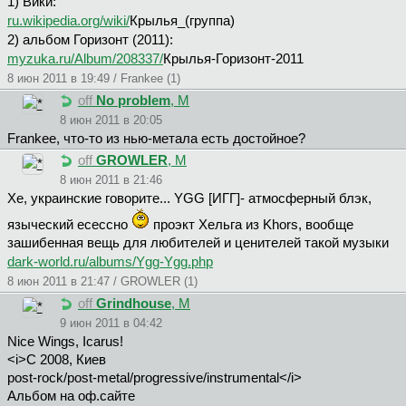
1) Вики:
ru.wikipedia.org/wiki/
Крылья_(группа)
2) альбом Горизонт (2011):
myzuka.ru/Album/208337/
Крылья-Горизонт-2011
8 июн 2011 в 19:49 / Frankee (1)
off
No problem
, М
8 июн 2011 в 20:05
Frankee, что-то из нью-метала есть достойное?
off
GROWLER
, М
8 июн 2011 в 21:46
Хе, украинские говорите... YGG [ИГГ]- атмосферный блэк,
языческий есессно
проэкт Хельга из Khors, вообще
зашибенная вещь для любителей и ценителей такой музыки
dark-world.ru/albums/Ygg-Ygg.php
8 июн 2011 в 21:47 / GROWLER (1)
off
Grindhouse
, М
9 июн 2011 в 04:42
Nice Wings, Icarus!
<i>С 2008, Киев
post-rock/post-metal/progressive/instrumental</i>
Альбом на оф.сайте