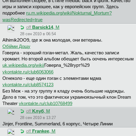
Он выполнен скорее, в стиле melodic black и фолк. Качество
игры и записи хорошее, как у европейских групп. Здесь
подробнее
ru.m.wikipedia.org/wiki/Nokturnal_Mortum?
wasRedirected=true
off
Barsick14
, М
28 сен 2010 в 06:54
Alhimik2OO9, где ж она молодая, они ветераны.
Обійми Дощу
Говерла - хороший пэган-метал. Жаль, качество записи
хромает. Но второй альбом обещает быть оочень интересным
uk.wikipedia.org/wiki/
Говерла_%28гурт%29
vkontakte.ru/club6063066
Огнеколо - еще один пэган с элементами мдма
vkontakte.ru/club8574123
Без Меж - на эту группу я кладу очень большие надежды.
Дело в том, что это фактически украиноязычный клон Dream
Theater
vkontakte.ru/club10768499
off
Kлyб
, М
28 сен 2010 в 13:27
Jinjer, Frontline, Summerland, 6 корпус, Четыре Линии
off
Frankee
, М