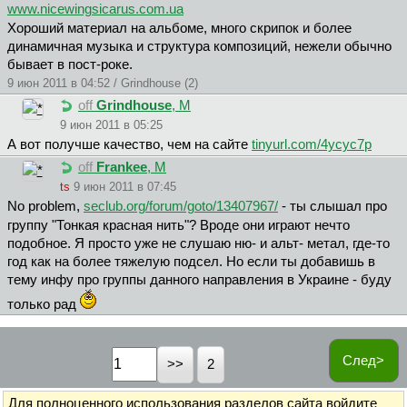
www.nicewingsicarus.com.ua
Хороший материал на альбоме, много скрипок и более
динамичная музыка и структура композиций, нежели обычно
бывает в пост-роке.
9 июн 2011 в 04:52 / Grindhouse (2)
off
Grindhouse
, М
9 июн 2011 в 05:25
А вот получше качество, чем на сайте
tinyurl.com/4ycyc7p
off
Frankee
, М
ts
9 июн 2011 в 07:45
No problem,
seclub.org/forum/goto/13407967/
- ты слышал про
группу "Тонкая красная нить"? Вроде они играют нечто
подобное. Я просто уже не слушаю ню- и альт- метал, где-то
год как на более тяжелую подсел. Но если ты добавишь в
тему инфу про группы данного направления в Украине - буду
только рад
След>
2
Для полноценного использования разделов сайта
войдите