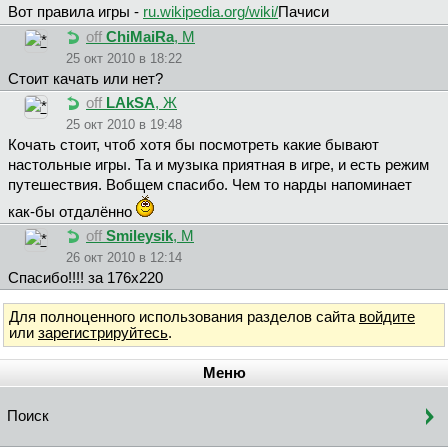
Вот правила игры -
ru.wikipedia.org/wiki/
Пачиси
off
ChiMaiRa
, М
25 окт 2010 в 18:22
Стоит качать или нет?
off
LAkSA
, Ж
25 окт 2010 в 19:48
Кочать стоит, чтоб хотя бы посмотреть какие бывают
настольные игры. Та и музыка приятная в игре, и есть режим
путешествия. Вобщем спасибо. Чем то нарды напоминает
как-бы отдалённо
off
Smileysik
, М
26 окт 2010 в 12:14
Спасибо!!!! за 176х220
Для полноценного использования разделов сайта
войдите
или
зарегистрируйтесь
.
Меню
Поиск