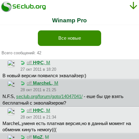
Winamp Pro
Все новые
Всего сообщений: 42
off
НФС
, М
27 окт 2011 в 18:20
В новый версии появился эквалайзер:)
off
MarcheL
, М
28 окт 2011 в 21:25
N.F.S,
seclub.org/forum/goto/14047041/
- еше бы где взять
бесплатный с экволайзером?
off
НФС
, М
28 окт 2011 в 21:34
MarcheL,уменя есть платная версия,но в данный момент на
обменик кинуть немогу(((
off
MgZ
, М