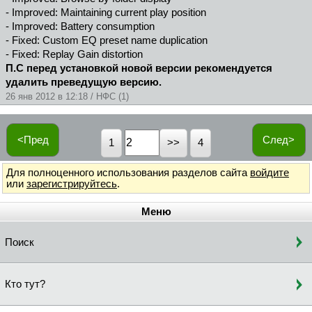
- Improved: Maintaining current play position
- Improved: Battery consumption
- Fixed: Custom EQ preset name duplication
- Fixed: Replay Gain distortion
П.С перед установкой новой версии рекомендуется
удалить преведущую версию.
26 янв 2012 в 12:18 / НФС (1)
<Пред
След>
1
4
Для полноценного использования разделов сайта
войдите
или
зарегистрируйтесь
.
Меню
Поиск
Кто тут?