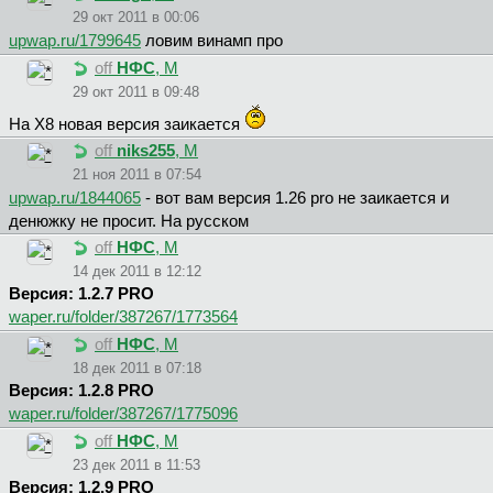
29 окт 2011 в 00:06
upwap.ru/1799645
ловим винамп про
off
НФС
, М
29 окт 2011 в 09:48
На X8 новая версия заикается
off
niks255
, М
21 ноя 2011 в 07:54
upwap.ru/1844065
- вот вам версия 1.26 pro не заикается и
денюжку не просит. На русском
off
НФС
, М
14 дек 2011 в 12:12
Версия: 1.2.7 PRO
waper.ru/folder/387267/1773564
off
НФС
, М
18 дек 2011 в 07:18
Версия: 1.2.8 PRO
waper.ru/folder/387267/1775096
off
НФС
, М
23 дек 2011 в 11:53
Версия: 1.2.9 PRO