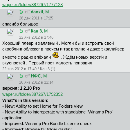
waper.ru/folder/387267/1777128
off
danxil
, М
28 дек 2011 в 17:25
спасибо большое
off
Кан 3
, М
22 янв 2012 в 17:46
Хороший плеер и халявный . Могли бы и встроить свой
скроблинг обложег в прочем и так вполне и даже эквалайзер
вместе с радио впёхали
. Ждём новых версий и
вкусностей . Первый пост малость поправил .
22 янв 2012 в 17:49 / Кан 3 (1)
off
НФС
, М
26 янв 2012 в 12:14
версия: 1.2.10 Pro
waper.ru/folder/387267/1792392
What"s in this version:
- New: Ability to set Home for Folders view
- New: Ability to interoperate with standalone "Winamp Pro"
application
- Improved: Winamp Pro Bundle License check
- Improved: Browse by folder display