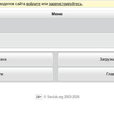
разделов сайта
войдите
или
зарегистрируйтесь
.
Меню
Java
Загрузк
ум
Гла
© Seclub.org 2003-2026
18+