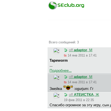
Всего сообщений: 3
off
adaptor
, М
ts
14 янв 2011 в 17:41
Tapeworm
...
Подробнее...
off
adaptor
, М
ts
14 янв 2011 в 17:41
Змейка
:ogurjum: Гг
off
АТЕИСТКА
, Ж
19 фев 2011 в 22:35
Спасибо огромное за эту игру, сын