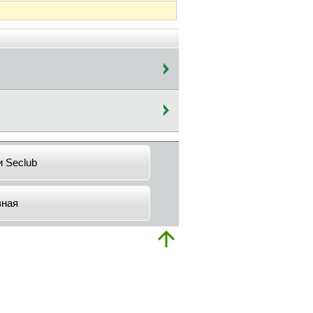
и Seclub
вная