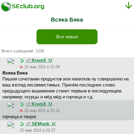
Всяка Бяка
Все новые
Всего сообщений: 1238
off
KremX
, М
ts
15 мар 2011 в 22:08
Всяка Бяка
Пишем сочетания продуктов или напитков ну совершенно на
ваш взгляд несовместимых. Причём последнее слово
предыдущего выражения станет первым в последующем.
например: огурцы и мёд мёд и горчица и т.д.
off
KremX
, М
ts
15 мар 2011 в 22:21
горчица и творог
off
SEMonk
, М
15 мар 2011 в 22:27