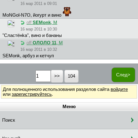
16 мар 2011 в 09:01
MoNGol-N7O, йогурт и вино
off
SEMonk
, М
16 мар 2011 в 10:30
"Cлacтёнka", вино и бананы
off
ОЛОЛО 11
, М
16 мар 2011 в 10:32
SEMonk, арбуз и кетчуп
След>
104
Для полноценного использования разделов сайта
войдите
или
зарегистрируйтесь
.
Меню
Поиск