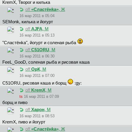
KremX, Творог и килька
off
«Cлacтёнka»
, Ж
16 мар 2011 в 05:04
SEMonk, килька и йогурт
off
AJFA
, М
16 мар 2011 в 05:13
"Cлacтёнka", йогурт и соленая рыба
off
C51ORU
, М
16 мар 2011 в 06:30
FeeL_GooD, соленая рыба и рисовая каша
off
ОрК
, М
16 мар 2011 в 07:00
C51ORU, рисовая каша и борщ
:gy:
off
KremX
, М
ts
16 мар 2011 в 07:09
борщ и пиво
off
Харон
, М
16 мар 2011 в 08:53
KremX, пиво и йогурт
off
«Cлacтёнka»
, Ж