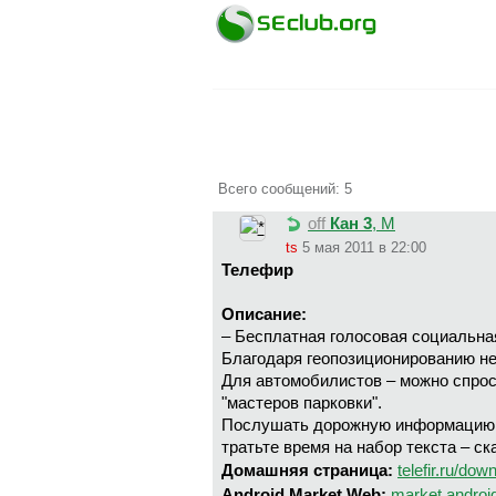
Всего сообщений: 5
off
Кан 3
, М
ts
5 мая 2011 в 22:00
Телефир
Описание:
– Бесплатная голосовая социальная
Благодаря геопозиционированию не
Для автомобилистов – можно спроси
"мастеров парковки".
Послушать дорожную информацию о
тратьте время на набор текста – с
Домашняя страница:
telefir.ru/do
Android Market Web:
market.and