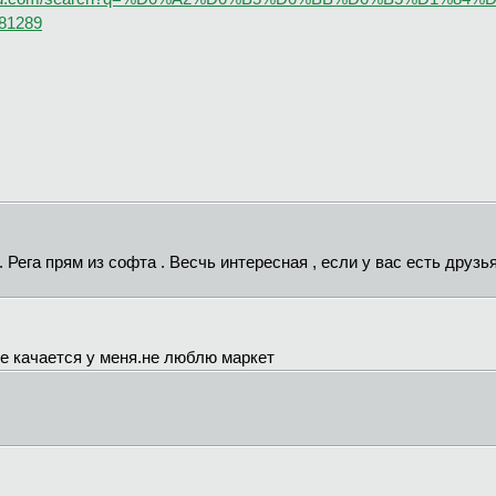
481289
Рега прям из софта . Весчь интересная , если у вас есть друзья
е качается у меня.не люблю маркет