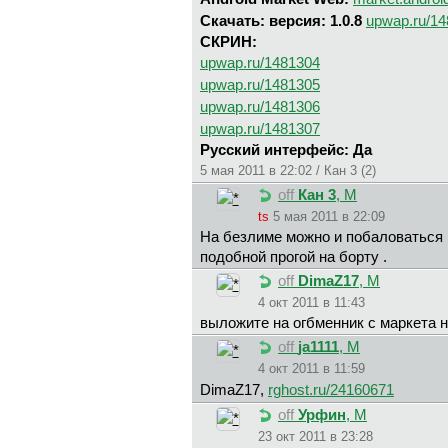
Скачать: версия: 1.0.8
upwap.ru/1
СКРИН:
upwap.ru/1481304
upwap.ru/1481305
upwap.ru/1481306
upwap.ru/1481307
Русский интерфейс: Да
5 мая 2011 в 22:02 / Кан 3 (2)
off
Кан 3
, М
ts
5 мая 2011 в 22:09
На безлиме можно и побаловаться . 
подобной прогой на борту .
off
DimaZ17
, М
4 окт 2011 в 11:43
выложите на огбменник с маркета н
off
ja1111
, М
4 окт 2011 в 11:59
DimaZ17,
rghost.ru/24160671
off
Урфин
, М
23 окт 2011 в 23:28