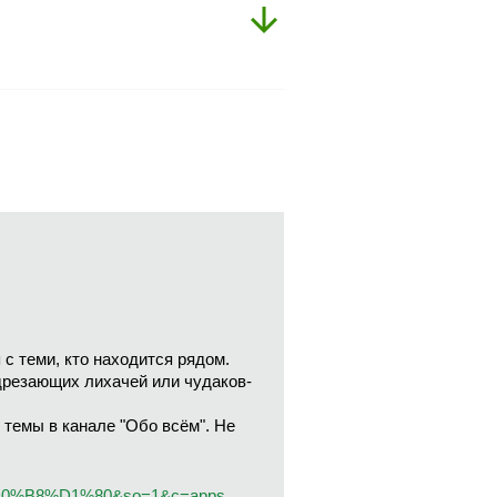
с теми, кто находится рядом.
одрезающих лихачей или чудаков-
емы в канале "Обо всём". Не
D0%B8%D1%80&so=1&c=apps