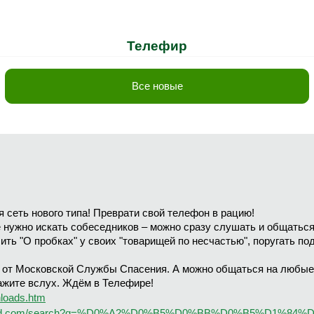
Телефир
Все новые
 сеть нового типа! Преврати свой телефон в рацию!
 нужно искать собеседников – можно сразу слушать и общаться 
ть "О пробках" у своих "товарищей по несчастью", поругать п
т Московской Службы Спасения. А можно общаться на любые т
кажите вслух. Ждём в Телефире!
wnloads.htm
roid.com/search?q=%D0%A2%D0%B5%D0%BB%D0%B5%D1%84%