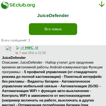
JuiceDefender
Все новые
Всего сообщений: 3
off
НФС
, М
ts
7 мая 2011 в 21:50
JuiceDefender
Описание: JuiceDefender - Набор утилит для продления
времени автономной работы Android-коммуникатора Функции
программы
: - 5 профилей управления (от стандартного
режима до полной кастомизации) - Понятный интерфейс
без рекламы - Виджеты батареи - Автоматическое
управление мобильной связью - Автоматизация 2G/3G
-
Автоматизация WiFi + функция авто-выключения -
Контроль WiFi в зависимости от местонахождения
(например включить на работе, выключать в других
местах) - Оптимизация потребления батареи (при