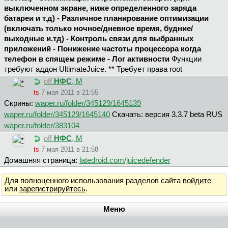
выключенном экране, ниже определенного заряда
батареи и т.д) - Различное планирование оптимизации
(включать только ночное/дневное время, будние/
выходные и.тд) - Контроль связи для выбранных
приложений - Понижение частоты процессора когда
телефон в спящем режиме
- Лог активности
Функции
требуют аддон UltimateJuice. ** Требует права root
off
НФС
, М
ts
7 мая 2011 в 21:55
Скрины:
waper.ru/folder/345129/1645139
waper.ru/folder/345129/1645140
Скачать: версия 3.3.7 beta RUS
waper.ru/folder/383104
off
НФС
, М
ts
7 мая 2011 в 21:58
Домашняя страница:
latedroid.com/juicedefender
Для полноценного использования разделов сайта
войдите
или
зарегистрируйтесь
.
Меню