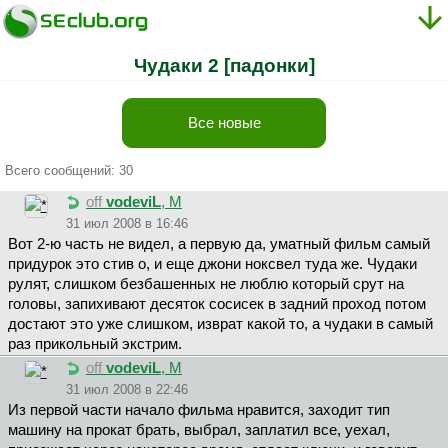
Чудаки 2 [падонки]
Все новые
Всего сообщений: 30
off
vodeviL
, М
31 июл 2008 в 16:46
Вот 2-ю часть не видел, а первую да, уматный фильм самый
придурок это стив о, и еще джони ноксвел туда же. Чудаки
рулят, слишком безбашенных не люблю который срут на
головы, запихивают десяток сосисек в задний проход потом
достают это уже слишком, изврат какой то, а чудаки в самый
раз прикольный экстрим.
off
vodeviL
, М
31 июл 2008 в 22:46
Из первой части начало фильма нравится, заходит тип
машину на прокат брать, выбрал, заплатил все, уехал,