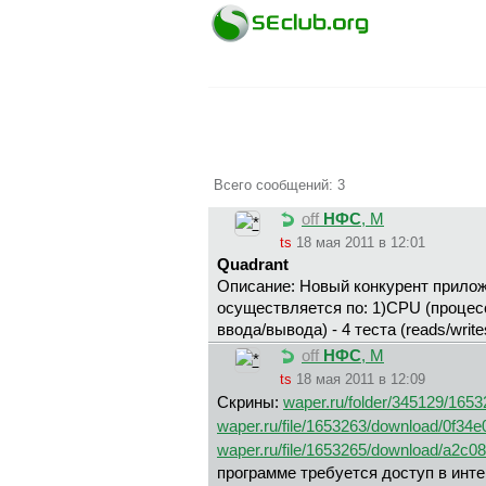
Всего сообщений: 3
off
НФС
, М
ts
18 мая 2011 в 12:01
Quadrant
Описание: Новый конкурент прилож
осуществляется по: 1)CPU (процессор) 
ввода/вывода) - 4 теста (reads/write
off
НФС
, М
ts
18 мая 2011 в 12:09
Скрины:
waper.ru/folder/345129/165
waper.ru/file/1653263/download/0f34
waper.ru/file/1653265/download/a2c0
программе требуется доступ в инте