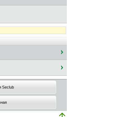
и Seclub
вная