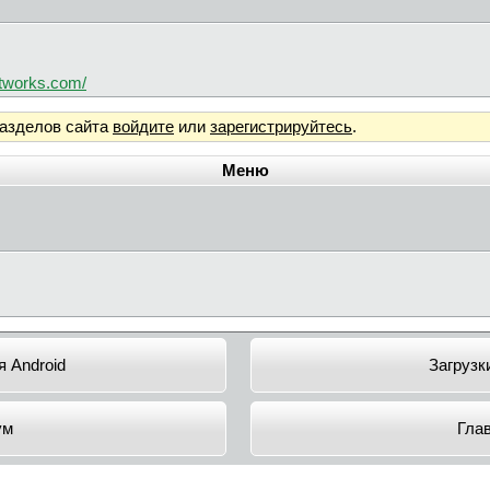
tworks.com/
разделов сайта
войдите
или
зарегистрируйтесь
.
Меню
 Android
Загрузк
ум
Гла