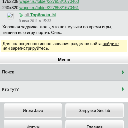
176х208
waper.ru/folder/227853/1670460
240х320
waper.ru/folder/227853/1670461
off
Topбoчka
, М
9 июн 2011 в 15:33
Хорошая задумка, жаль, что нет музыки во время игры,
тишина всю игру портит. Снес.
Для полноценного использования разделов сайта
войдите
или
зарегистрируйтесь
.
Меню
Поиск
Кто тут?
Игры Java
Загрузки Seclub
Форум
Главная