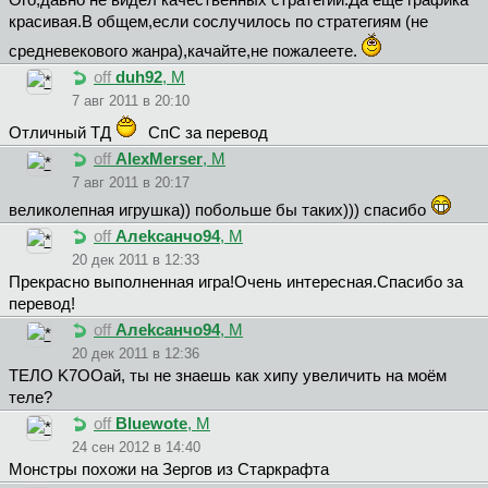
Ого,давно не видел качественных стратегий.Да ещё графика
красивая.В общем,если сослучилось по стратегиям (не
средневекового жанра),качайте,не пожалеете.
off
duh92
, М
7 авг 2011 в 20:10
Отличный ТД
СпС за перевод
off
AlexMerser
, М
7 авг 2011 в 20:17
великолепная игрушка)) побольше бы таких))) спасибо
off
Aлekcaнчo94
, М
20 дек 2011 в 12:33
Прекрасно выполненная игра!Очень интересная.Спасибо за
перевод!
off
Aлekcaнчo94
, М
20 дек 2011 в 12:36
TEЛO K7OOaй, ты не знаешь как хипу увеличить на моём
теле?
off
Bluewote
, М
24 сен 2012 в 14:40
Монстры похожи на Зергов из Старкрафта