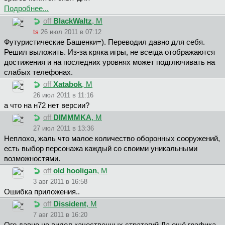
Подробнее...
off
BlackWaltz
, М
ts
26 июл 2011 в 07:12
Футуристические Башенки=). Переводил давно для себя.
Решил выложить. Из-за кряка игры, не всегда отображаются
достижения и на последних уровнях может подглючивать на
слабых телефонах.
off
Xatabok
, М
26 июл 2011 в 11:16
а что на н72 нет версии?
off
DIMMMKA
, М
27 июл 2011 в 13:36
Неплохо, жаль что малое количество оборонных сооружений,
есть выбор персонажа каждый со своими уникальными
возможностями.
off
old hooligan
, М
3 авг 2011 в 16:58
Ошибка приложения..
off
Dissident
, М
7 авг 2011 в 16:20