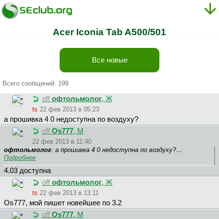
Acer Iconia Tab A500/501
Все новые
Всего сообщений: 199
off
офтольмолог
, Ж
ts
22 фев 2013 в 05:23
а прошивка 4 0 недоступна по воздуху?
off
Os777
, М
22 фев 2013 в 11:40
офтольмолог
: а прошивка 4 0 недоступна по воздуху?…
Подробнее
4.03 доступна
off
офтольмолог
, Ж
ts
22 фев 2013 в 13:11
Os777, мой пишет новейшее по 3.2
off
Os777
, М