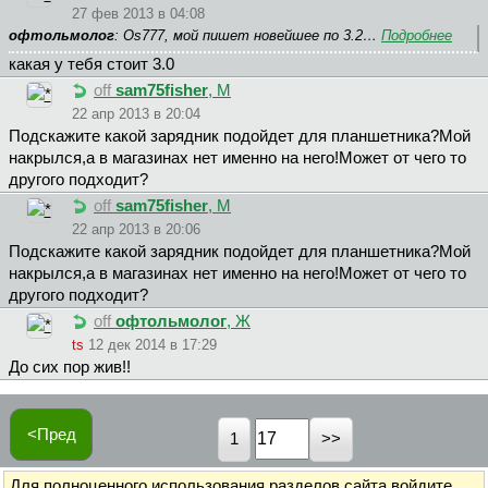
27 фев 2013 в 04:08
офтольмолог
: Os777, мой пишет новейшее по 3.2…
Подробнее
какая у тебя стоит 3.0
off
sam75fisher
, М
22 апр 2013 в 20:04
Подскажите какой зарядник подойдет для планшетника?Мой
накрылся,а в магазинах нет именно на него!Может от чего то
другого подходит?
off
sam75fisher
, М
22 апр 2013 в 20:06
Подскажите какой зарядник подойдет для планшетника?Мой
накрылся,а в магазинах нет именно на него!Может от чего то
другого подходит?
off
офтольмолог
, Ж
ts
12 дек 2014 в 17:29
До сих пор жив!!
<Пред
1
Для полноценного использования разделов сайта
войдите