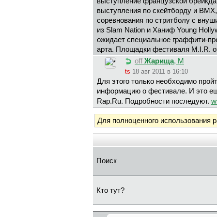
выступление французской брейкда
выступления по скейтборду и BMX, 
соревнования по стритболу с внуш
из Slam Nation и Ханиф Young Holl
ожидает специальное граффити-про
арта. Площадки фестиваля M.I.R. 
off
Жapищa
, М
ts
18 авг 2011 в 16:10
Для этого только необходимо пройт
информацию о фестивале. И это ещ
Rap.Ru. Подробности последуют.
w
Для полноценного использования 
Поиск
Кто тут?