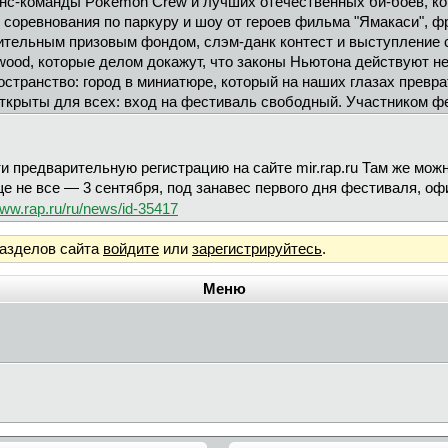
нс-команды Pokemon Crew и лучших отечественных би-боев, к
соревнования по паркуру и шоу от героев фильма "Ямакаси", фр
ительным призовым фондом, слэм-данк контест и выступление 
ywood, которые делом докажут, что законы Ньютона действуют не 
странство: город в миниатюре, который на наших глазах превра
открыты для всех: вход на фестиваль свободный. Участником ф
и предварительную регистрацию на сайте mir.rap.ru Там же мож
е не все — 3 сентября, под занавес первого дня фестиваля, оф
ww.rap.ru/ru/news/id-35417
разделов сайта
войдите
или
зарегистрируйтесь
.
Меню