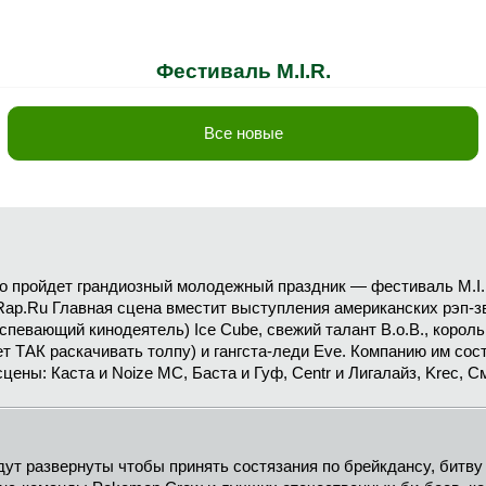
Фестиваль M.I.R.
Все новые
но пройдет грандиозный молодежный праздник — фестиваль M.I
Rap.Ru Главная сцена вместит выступления американских рэп-зв
успевающий кинодеятель) Ice Cube, свежий талант B.o.B., коро
т ТАК раскачивать толпу) и гангста-леди Eve. Компанию им со
ены: Каста и Noize MC, Баста и Гуф, Centr и Лигалайз, Krec, С
ут развернуты чтобы принять состязания по брейкдансу, битву