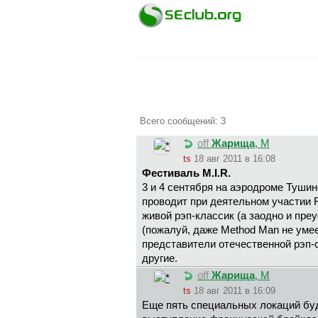
Всего сообщений: 3
off
Жapищa
, М
ts
18 авг 2011 в 16:08
Фестиваль M.I.R.
3 и 4 сентября на аэродроме Туши
проводит при деятельном участии 
живой рэп-классик (а заодно и пре
(пожалуй, даже Method Man не умее
представители отечественной рэп-сц
другие.
off
Жapищa
, М
ts
18 авг 2011 в 16:09
Еще пять специальных локаций буд