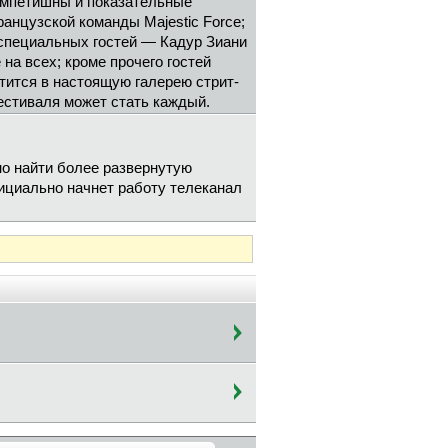
омпетишны и показательные
анцузской команды Majestic Force;
специальных гостей — Кадур Зиани
на всех; кроме прочего гостей
тится в настоящую галерею стрит-
естиваля может стать каждый.
но найти более развернутую
ициально начнет работу телеканал