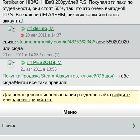
Retribution HIB#2+HIB#3 200рублей P.S. Покупая эти паки по
отдельности, они стоят 50"+, так что это очень выгодно!!!
P.P.S. Все ключи ЛЕГАЛЬНЫ, никаких каржей и банов
аккаунта!
off
dermo
, М
ts
20 авг 2011 в 14:37
связь:
steamcommunity.com/id/
4815162342
/
ася: 580201020
или сюда
20 авг 2011 в 14:38 / dermo (1)
off
PES2OO9
, М
21 авг 2011 в 13:55
ПокупкаПродажа Steam Аккаунтов, ключей(Общая)
- тебе
сюда!Читай все таки правила!
Для полноценного использования разделов сайта
войдите
или
зарегистрируйтесь
.
Меню
Поиск