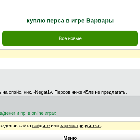
куплю перса в игре Варвары
Все новые
 на спэйс, ник, -Negat1v. Персов ниже 45лв не предлагать.
денег и пр. в online играх
разделов сайта
войдите
или
зарегистрируйтесь
.
Меню