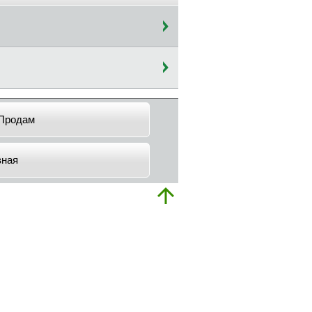
Продам
вная