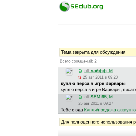
Тема закрыта для обсуждения.
Всего сообщений: 2
off
лaйфф
, М
ts
25 авг 2011 в 09:20
куплю перса в игре Варвары
куплю перса в игре Варвары, писать
off
SEMi95
, М
25 авг 2011 в 09:27
Тебе сюда
Купля/продажа аккаунтов/
Для полноценного использования 