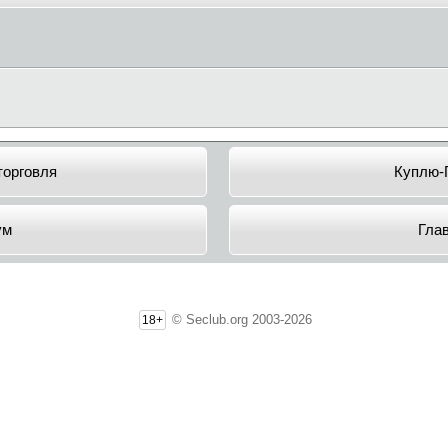
торговля
Куплю-
ум
Гла
© Seclub.org 2003-2026
18+