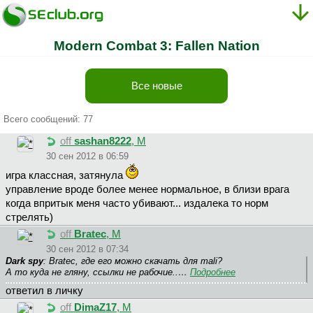
Modern Combat 3: Fallen Nation
Все новые
Всего сообщений: 77
off
sashan8222
, М
30 сен 2012 в 06:59
игра классная, затянула
управление вроде более менее нормальное, в близи врага
когда впритык меня часто убивают... издалека то норм
стрелять)
off
Bratec
, М
30 сен 2012 в 07:34
Dark spy
: Bratec, где его можно скачать для mali?
А то куда не гляну, ссылки не рабочие..…
Подробнее
ответил в личку
off
DimaZ17
, М