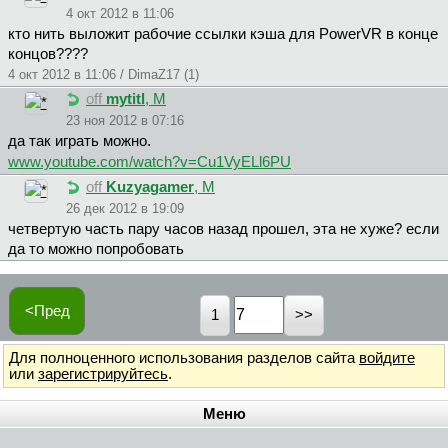
4 окт 2012 в 11:06
кто нить выложит рабочие ссылки кэша для PowerVR в конце
концов????
4 окт 2012 в 11:06 / DimaZ17 (1)
off
mytitl
, М
23 ноя 2012 в 07:16
да так играть можно.
www.youtube.com/watch?v=Cu1VyELl6PU
off
Kuzyagamer
, М
26 дек 2012 в 19:09
четвертую часть пару часов назад прошел, эта не хуже? если
да то можно попробовать
<Пред
1
Для полноценного использования разделов сайта
войдите
или
зарегистрируйтесь
.
Меню