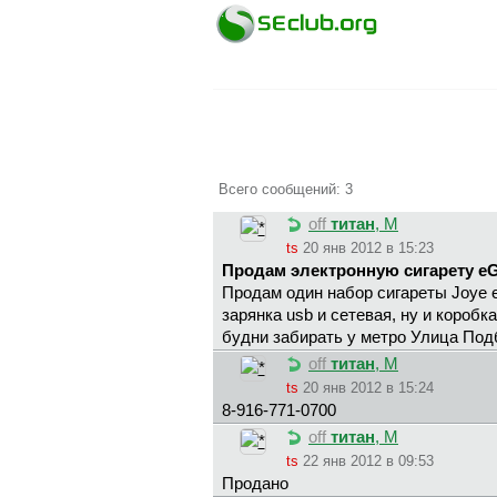
Всего сообщений: 3
off
титан
, М
ts
20 янв 2012 в 15:23
Продам электронную сигарету e
Продам один набор сигареты Joye e
зарянка usb и сетевая, ну и короб
будни забирать у метро Улица Под
off
титан
, М
ts
20 янв 2012 в 15:24
8-916-771-0700
off
титан
, М
ts
22 янв 2012 в 09:53
Продано