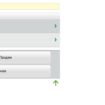
Продам
вная