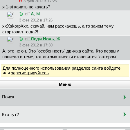
ts
3 фев 2012 в 17:25
я 1-st качать не качать?
off
A
, М
3 фев 2012 в 17:26
xxXskorpXxx, скачай, нам расскажешь, а то зачем тему
стартовал тогда?!
off
Леди Ночь
, Ж
3 фев 2012 в 17:30
A, это не он. Это "особенность" движка сайта. Кто первым
написал в теме, тот автоматически становится "автором".
Для полноценного использования разделов сайта
войдите
или
зарегистрируйтесь
.
Меню
Поиск
Кто тут?