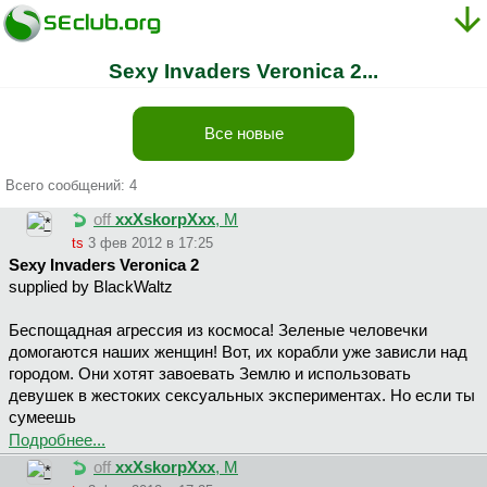
Sexy Invaders Veronica 2...
Все новые
Всего сообщений: 4
off
xxXskorpXxx
, М
ts
3 фев 2012 в 17:25
Sexy Invaders Veronica 2
supplied by BlackWaltz
Беспощадная агрессия из космоса! Зеленые человечки
домогаются наших женщин! Вот, их корабли уже зависли над
городом. Они хотят завоевать Землю и использовать
девушек в жестоких сексуальных экспериментах. Но если ты
сумеешь
Подробнее...
off
xxXskorpXxx
, М