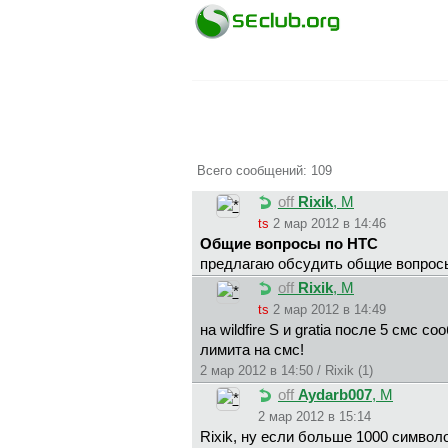
Всего сообщений: 109
off
Rixik
, М
ts
2 мар 2012 в 14:46
Общие вопросы по HTC
предлагаю обсудить общие вопросы 
off
Rixik
, М
ts
2 мар 2012 в 14:49
на wildfire S и gratia после 5 смс
лимита на смс!
2 мар 2012 в 14:50 / Rixik (1)
off
Aydarb007
, М
2 мар 2012 в 15:14
Rixik, ну если больше 1000 символ