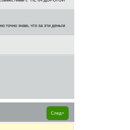
 несовместимы с "НЕ оч ДОРОГОЙ"
о точно знаю, что за эти деньги
След>