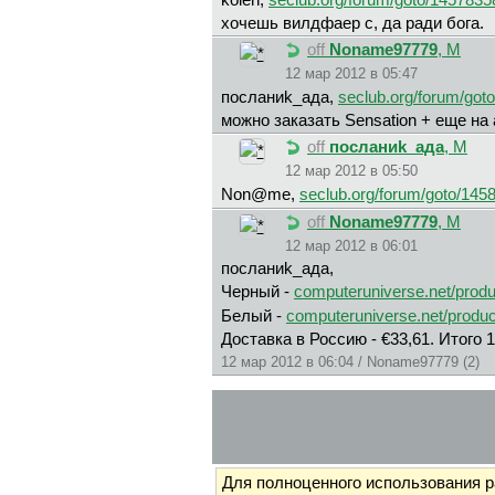
kolen,
seclub.org/forum/goto/1457835
хочешь вилдфаер с, да ради бога.
off
Noname97779
, М
12 мар 2012 в 05:47
пocлaниk_aдa,
seclub.org/forum/got
можно заказать Sensation + еще на
off
пocлaниk_aдa
, М
12 мар 2012 в 05:50
Non@me,
seclub.org/forum/goto/145
off
Noname97779
, М
12 мар 2012 в 06:01
пocлaниk_aдa,
Черный -
computeruniverse.net/prod
Белый -
computeruniverse.net/produc
Доставка в Россию - €33,61. Итого 
12 мар 2012 в 06:04 / Noname97779 (2)
Для полноценного использования 