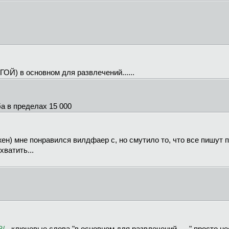
ОЙ) в основном для развлечений......
ба в пределах 15 000
жен) мне понравился вилдфаер с, но смутило то, что все пишут 
хватить...