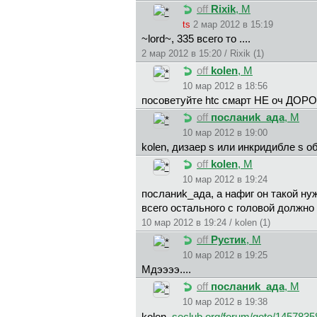
off
Rixik
, М
ts
2 мар 2012 в 15:19
~lord~, 335 всего то ....
2 мар 2012 в 15:20 / Rixik (1)
off
kolen
, М
10 мар 2012 в 18:56
посоветуйте htc смарт НЕ оч ДОРОГ
off
пocлaниk_aдa
, М
10 мар 2012 в 19:00
kolen, дизаер s или инкридибле s о
off
kolen
, М
10 мар 2012 в 19:24
пocлaниk_aдa, а нафиг он такой ну
всего остального с головой должно 
10 мар 2012 в 19:24 / kolen (1)
off
Рустик
, М
10 мар 2012 в 19:25
Мдээээ....
off
пocлaниk_aдa
, М
10 мар 2012 в 19:38