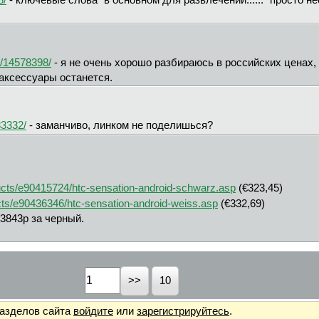
8/
- ключевые слова "в основном для развлечений......" просто
o/14578398/
- я не очень хорошо разбираюсь в российских ценах, н
 аксессуары останется.
83332/
- заманчиво, линком не поделишься?
ucts/e90415724/htc-sensation-android-schwarz.asp
(€323,45)
ts/e90436346/htc-sensation-android-weiss.asp
(€332,69)
13843р за черный.
10
разделов сайта
войдите
или
зарегистрируйтесь
.