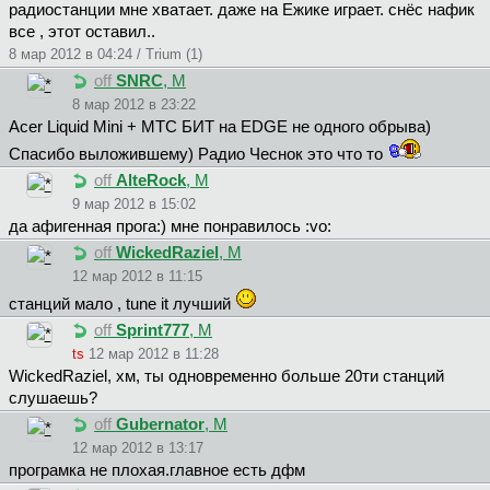
радиостанции мне хватает. даже на Ежике играет. снёс нафик
все , этот оставил..
8 мар 2012 в 04:24 / Trium (1)
off
SNRC
, М
8 мар 2012 в 23:22
Acer Liquid Mini + МТС БИТ на EDGE не одного обрыва)
Спасибо выложившему) Радио Чеснок это что то
off
AlteRock
, М
9 мар 2012 в 15:02
да афигенная прога:) мне понравилось :vo:
off
WickedRaziel
, М
12 мар 2012 в 11:15
станций мало , tune it лучший
off
Sprint777
, М
ts
12 мар 2012 в 11:28
WickedRaziel, хм, ты одновременно больше 20ти станций
слушаешь?
off
Gubernator
, М
12 мар 2012 в 13:17
програмка не плохая.главное есть дфм