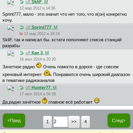
off
SkliF
, М
12 мар 2012 в 14:36
Sprint777, мало - это значит что нет того, что я(он) конкретно
хочу.
off
Sprint777
, М
ts
12 мар 2012 в 18:24
SkliF, так и написал бы. кстати пополняют список станций
разрабы
off
Кан 3
, М
16 июл 2014 в 20:20
Зачетное радио
Очень помогло в дороге - где совсем
хреновый интернет
Понравился очень широкий диапазон
в тематике радиоканалов
off
Hunter77
, М
17 июл 2014 в 04:28
Да,радио зачётное
главное всё работает
<Пред
След>
1
4