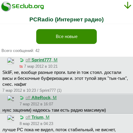
PCRadio (Интернет радио)
Все новые
Всего сообщений: 42
off
Sprint777
, М
ts
7 мар 2012 в 10:21
SkliF, не, вообще разные проги. tune in тож стоял. достали
висы и бескочные буферизации и. этот тупой звук "тык-тык",
снес. нафиг
7 мар 2012 в 10:23 / Sprint777 (1)
off
AlteRock
, М
7 мар 2012 в 16:07
нукс заценим) надеюсь там есть радио максимум)
off
Trium
, М
8 мар 2012 в 04:23
лучше РС пока не видел, поток стабильный, не виснет,