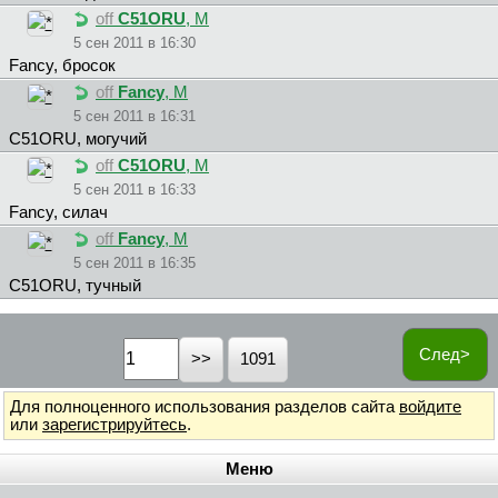
off
C51ORU
, М
5 сен 2011 в 16:30
Fancy, бросок
off
Fancy
, М
5 сен 2011 в 16:31
C51ORU, могучий
off
C51ORU
, М
5 сен 2011 в 16:33
Fancy, силач
off
Fancy
, М
5 сен 2011 в 16:35
C51ORU, тучный
След>
1091
Для полноценного использования разделов сайта
войдите
или
зарегистрируйтесь
.
Меню