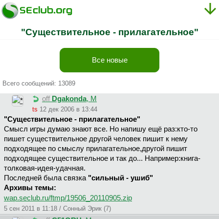
"Существительное - прилагательное"
Все новые
Всего сообщений: 13089
off
Dgakonda
, М
ts
12 дек 2006 в 13:44
"Существительное - прилагательное"
Смысл игры думаю знают все. Но напишу ещё раз:кто-то
пишет существительное другой человек пишит к нему
подходящее по смыслу прилагательное,другой пишит
подходящее существительное и так до... Например:книга-
толковая-идея-удачная.
Последней была связка
"сильный - ушиб"
Архивы темы:
wap.seclub.ru/ftmp/19506_20110905.zip
5 сен 2011 в 11:18 / Сонный Эрик (7)