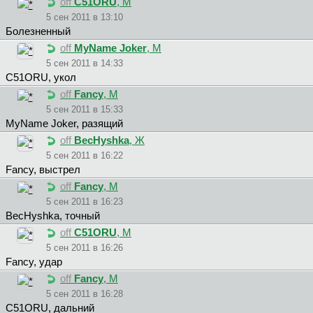
off
C51ORU
, М
5 сен 2011 в 13:10
Болезненный
off
MyName Joker
, М
5 сен 2011 в 14:33
C51ORU, укол
off
Fancy
, М
5 сен 2011 в 15:33
MyName Joker, разящий
off
BecHyshka
, Ж
5 сен 2011 в 16:22
Fancy, выстрел
off
Fancy
, М
5 сен 2011 в 16:23
BecHyshka, точный
off
C51ORU
, М
5 сен 2011 в 16:26
Fancy, удар
off
Fancy
, М
5 сен 2011 в 16:28
C51ORU, дальний