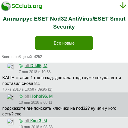
Антивирус ESET Nod32 AntiVirus/ESET Smart
Security
Все новые
Всего сообщений: 4252
off
Dik95
, М
7 янв 2018 в 10:58
KALIF, ставил 1 год назад. достала тогда хуже некуда. вот и
поставил снова 8,1
7 янв 2018 в 10:58 / Dik95 (1)
off
Hohol96
, М
10 янв 2018 в 08:11
подскажите где поискать ключики на nod32? ну или у кого
есть? спс.
off
Кан 3
, М
10 янв 2018 в 08:58