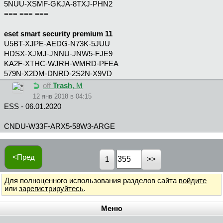
5NUU-XSMF-GKJA-8TXJ-PHN2
=== === ===
eset smart security premium 11
U5BT-XJPE-AEDG-N73K-5JUU
HDSX-XJMJ-JNNU-JNW5-FJE9
KA2F-XTHC-WJRH-WMRD-PFEA
579N-X2DM-DNRD-2S2N-X9VD
off
Trash
, М
12 янв 2018 в 04:15
ESS - 06.01.2020
CNDU-W33F-ARX5-58W3-ARGE
<Пред
1
Для полноценного использования разделов сайта
войдите
или
зарегистрируйтесь
.
Меню