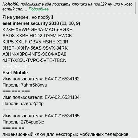
Hohol96
: подскажите где поискать ключики на nod32? ну или у кого
есть? спс.…
Подробнее
Я не уверен , но пробуй
eset internet security 2018 (11, 10, 9)
K2XF-XVWP-GH4A-MAG6-BGXH
ASD8-XXBF-HCD2-DS9M-EWCK
KJP5-XXUF-CBV5-HSHE-X23R
JHEP- X9HV-56AS-9SVX-84RK
A9HN-X3P8-4NFS-9C84-XBA8
4JFT-X85U-TVPC-5VTE-TBCN
=== === ===
Eset Mobile
Имя пользователя: EAV-0216534192
Пароль: 7ahm6k8nvu
=== === ===
Имя пользователя: EAV-0216534194
Пароль: dverd2pf4p
=== === ===
Имя пользователя: EAV-0216534195
Пароль: 2784pup3je
=== == ==
лицензионный ключ для некоторых мобильных телефонов: