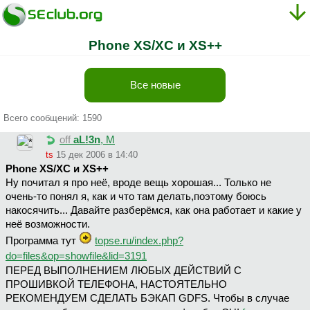
Phone XS/XC и XS++
Все новые
Всего сообщений: 1590
off
aL!3n
, М
ts
15 дек 2006 в 14:40
Phone XS/XC и XS++
Ну почитал я про неё, вроде вещь хорошая... Только не
очень-то понял я, как и что там делать,поэтому боюсь
накосячить... Давайте разберёмся, как она работает и какие у
неё возможности.
Программа тут
topse.ru/index.php?
do=files&op=showfile&lid=3191
ПЕРЕД ВЫПОЛНЕНИЕМ ЛЮБЫХ ДЕЙСТВИЙ С
ПРОШИВКОЙ ТЕЛЕФОНА, НАСТОЯТЕЛЬНО
РЕКОМЕНДУЕМ СДЕЛАТЬ БЭКАП GDFS. Чтобы в случае