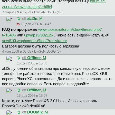
чего,можно было восстановить телефон без СЦ!
forum.se-
zone.ru/viewtopic.php?t=5854
7 мар 2009 в 19:23 / EwGeN DoGG (10)
off
aL!3n
, М
ts
15 дек 2006 в 14:47
FAQ по программе
www.topse.ru/forum/showthread.php?
t=16406
или
upwap.ru/302126
. Также есть видео-инструкция
sew810i.waphome.ru/files/Prosivka.rar
Батарея должна быть полностью заряжена
4 мая 2009 в 06:05 / EwGeN DoGG (5)
off
Offliner
, М
15 дек 2006 в 15:05
aL!3n, упомяни обязательно про консольную версию- с моим
телефоном работает нормально только она. PhoneXS- GUI
версия, PhoneXC- консольная. Да и по ссылке в первом посте
все подробно описано. Есть вопросы- задавайте.
off
Offliner
, М
15 дек 2006 в 15:07
Кстати, есть уже PhoneXS-2.01 beta. И новая консоль
PhoneXC-cid49-dcu60.v6
off
DOOMik
, М