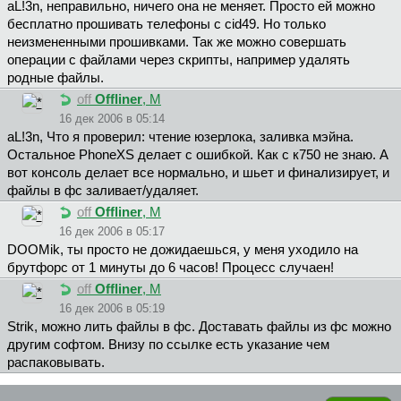
aL!3n, неправильно, ничего она не меняет. Просто ей можно
бесплатно прошивать телефоны с cid49. Но только
неизмененными прошивками. Так же можно совершать
операции с файлами через скрипты, например удалять
родные файлы.
off
Offliner
, М
16 дек 2006 в 05:14
aL!3n, Что я проверил: чтение юзерлока, заливка мэйна.
Остальное PhoneXS делает с ошибкой. Как с к750 не знаю. А
вот консоль делает все нормально, и шьет и финализирует, и
файлы в фс заливает/удаляет.
off
Offliner
, М
16 дек 2006 в 05:17
DOOMik, ты просто не дожидаешься, у меня уходило на
брутфорс от 1 минуты до 6 часов! Процесс случаен!
off
Offliner
, М
16 дек 2006 в 05:19
Strik, можно лить файлы в фс. Доставать файлы из фс можно
другим софтом. Внизу по ссылке есть указание чем
распаковывать.