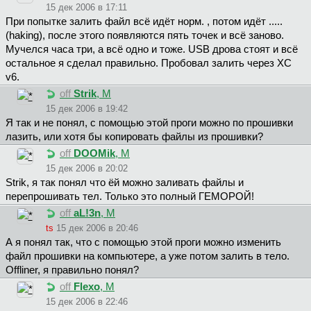
15 дек 2006 в 17:11
При попытке залить файл всё идёт норм. , потом идёт .....
(haking), после этого появляются пять точек и всё заново.
Мучелся часа три, а всё одно и тоже. USB дрова стоят и всё
остальное я сделал правильно. Пробовал залить через XC
v6.
off
Strik
, М
15 дек 2006 в 19:42
Я так и не понял, с помощью этой проги можно по прошивки
лазить, или хотя бы копировать файлы из прошивки?
off
DOOMik
, М
15 дек 2006 в 20:02
Strik, я так понял что ёй можно заливать файлы и
перепрошивать тел. Только это полный ГЕМОРОЙ!
off
aL!3n
, М
ts
15 дек 2006 в 20:46
А я понял так, что с помощью этой проги можно изменить
файл прошивки на компьютере, а уже потом залить в тело.
Offliner, я правильно понял?
off
Flexo
, М
15 дек 2006 в 22:46