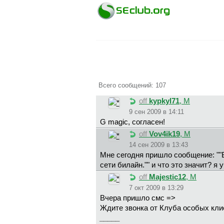
Всего сообщений: 107
off
kypkyl71
, М
9 сен 2009 в 14:11
G magic, согласен!
off
Vov4ik19
, М
14 сен 2009 в 13:43
Мне сегодня пришло сообщение: ""В
сети билайн."" и что это значит? я 
off
Majestic12
, М
7 окт 2009 в 13:29
Вчера пришло смс =>
Ждите звонка от Клуба особых кли
_____