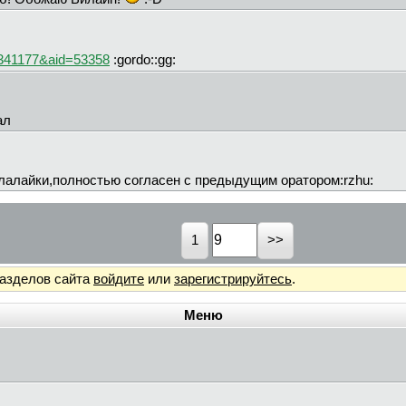
d=341177&aid=53358
:gordo::gg:
ал
алалайки,полностью согласен с предыдущим оратором:rzhu:
1
разделов сайта
войдите
или
зарегистрируйтесь
.
Меню