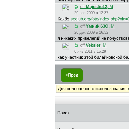
off
Majestic12
, М
29 ноя 2009 в 12:37
Какбэ
seclub.org/foto/index.php?ni
off
Yмниk 63O
, М
26 дек 2009 в 16:32
я никаких привелегий не почуствов
off
Veksler
, М
6 янв 2011 в 15:29
как участник этой билайновской б
<Пред
Для полноценного использования 
Поиск