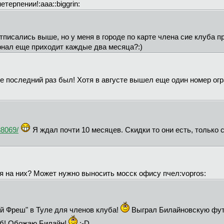
етерпении!:aaa::biggrin:
тписались выше, но у меня в городе по карте члена сие клуба п
рнал еще приходит каждые два месяца?:)
ле последний раз был! Хотя в августе вышел еще один номер ог
88069/
Я ждал почти 10 месяцев. Скидки то они есть, только 
я на них? Может нужно выносить мосск офису пчел:vopros:
й Фреш" в Туле для членов клуба!
Выграл Билайновскую фут
уб! Обожаю Билайн!
:-D