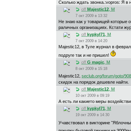
Сколько ждать звонка.:vopros: Я в н
off
Majestic12
, М
7 окт 2009 в 13:32
Не знаю как у товарищей которые о
раличных организациях. Кстати жу
off
kypkyl71
, М
7 окт 2009 в 14:20
Majestic12, в Туле журнал в февра
подруге так и не пришел!
off
G magic
, М
8 окт 2009 в 15:18
Majestic12,
seclub.org/forum/goto/90
скидок на порядок дешевле найти.
off
Majestic12
, М
10 окт 2009 в 09:19
А есть ли какието меры воздействи
off
kypkyl71
, М
19 окт 2009 в 14:30
Учавствовал в викторине "Яблочны
покупку бытовой техники на 3000р