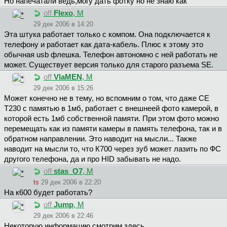
Но напечатали ведь,могу дать фотку но не знаю как
off
Flexo
, М
29 дек 2006 в 14:20
Эта штука работает только с компом. Она подключается к
телефону и работает как дата-кабель. Плюс к этому это
обычная usb флешка. Телефон автономно с ней работать не
может. Существует версия только для старого разъема SE.
off
VlaMEN
, М
29 дек 2006 в 15:26
Может конечно не в тему, но вспомним о том, что даже СЕ
Т230 с памятью в 1мб, работает с внешнеей фото камерой, в
которой есть 1мб собственной памяти. При этом фото можно
перемещать как из памяти камеры в память телефона, так и в
обратном направлении. Это наводит на мысли... Также
наводит на мысли то, что К700 через зуб может лазить по ФС
другого телефона, да и про HID забывать не надо.
off
stas_O7
, М
ts
29 дек 2006 в 22:20
На к600 будет работать?
off
Jump
, М
29 дек 2006 в 22:46
Некоторую информацию смотрим здесь