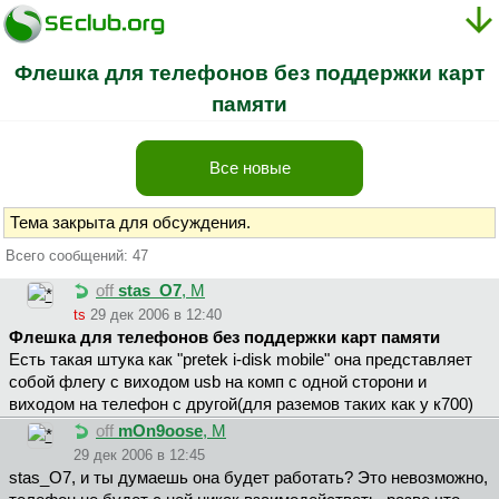
Флешка для телефонов без поддержки карт
памяти
Все новые
Тема закрыта для обсуждения.
Всего сообщений: 47
off
stas_O7
, М
ts
29 дек 2006 в 12:40
Флешка для телефонов без поддержки карт памяти
Есть такая штука как "pretek i-disk mobile" она представляет
собой флегу с виходом usb на комп с одной сторони и
виходом на телефон с другой(для раземов таких как у к700)
off
mOn9oose
, М
29 дек 2006 в 12:45
stas_O7, и ты думаешь она будет работать? Это невозможно,