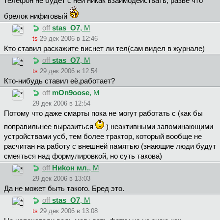
телефон не будет с ней никак взаимодействать, разве что
брелок нифиговый
off
stas_O7
, М
ts
29 дек 2006 в 12:46
Кто ставил раскажите виснет ли тел(сам видел в журнале)
off
stas_O7
, М
ts
29 дек 2006 в 12:54
Кто-нибудь ставил её,работает?
off
mOn9oose
, М
29 дек 2006 в 12:54
Потому что даже смарты пока не могут работать с (как бы
поправильнее выразиться
) неактивными запоминающими
устройствами усб, тем более трактор, который вообще не
расчитан на работу с внешней памятью (знающие люди будут
смеяться над формулировкой, но суть такова)
off
Hиkoн мл.
, М
29 дек 2006 в 13:03
Да не может быть такого. Бред это.
off
stas_O7
, М
ts
29 дек 2006 в 13:08