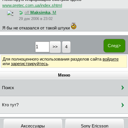
www.pretec.com.ua/index.shtml
off
Maksimka
, М
29 дек 2006 в 23:02
Я бы не отказался от такой штуки
След>
4
Для полноценного использования разделов сайта
войдите
или
зарегистрируйтесь
.
Меню
Поиск
Кто тут?
Аксессуары
Sony Ericsson