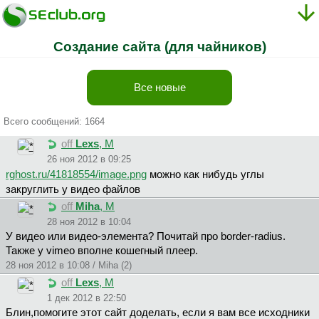
Создание сайта (для чайников)
Все новые
Всего сообщений: 1664
off
Lexs
, М
26 ноя 2012 в 09:25
rghost.ru/41818554/image.png
можно как нибудь углы
закруглить у видео файлов
off
Miha
, М
28 ноя 2012 в 10:04
У видео или видео-элемента? Почитай про border-radius.
Также у vimeo вполне кошегный плеер.
28 ноя 2012 в 10:08 / Miha (2)
off
Lexs
, М
1 дек 2012 в 22:50
Блин,помогите этот сайт доделать, если я вам все исходники