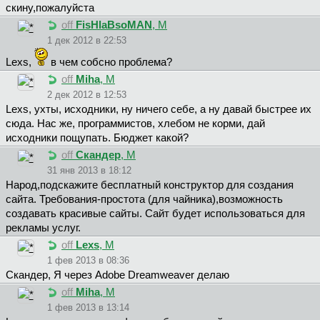
скину,пожалуйста
off
FisHlaBsoMAN
, М
1 дек 2012 в 22:53
Lexs,
в чем собсно проблема?
off
Miha
, М
2 дек 2012 в 12:53
Lexs, ухты, исходники, ну ничего себе, а ну давай быстрее их
сюда. Нас же, программистов, хлебом не корми, дай
исходники пощупать. Бюджет какой?
off
Скандер
, М
31 янв 2013 в 18:12
Народ,подскажите бесплатный конструктор для создания
сайта. Требования-простота (для чайника),возможность
создавать красивые сайты. Сайт будет использоваться для
рекламы услуг.
off
Lexs
, М
1 фев 2013 в 08:36
Скандер, Я через Adobe Dreamweaver делаю
off
Miha
, М
1 фев 2013 в 13:14