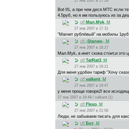
27 янв 2007 в 17:26
Bot-91, а при чем деся МТС если 
4.5руб, но я им пользуюсь из за де
off
Maл.Myk
, М
27 янв 2007 в 17:31
"Магнит рублёвый" на мобилы 1руб, 
off
-Staлин-
, М
27 янв 2007 в 18:27
Maл.Myk, а инет скока стоит,и это 
off
TatRat3
, М
27 янв 2007 в 19:21
Для меня удобен тариф "Хочу сказат
off
valkent
, М
27 янв 2007 в 19:47
у меня проще говоря2! все исходящ
27 янв 2007 в 19:49 / valkent (1)
off
Flexo
, М
27 янв 2007 в 21:58
Люди, не забываем писать для како
off
Бот
, М