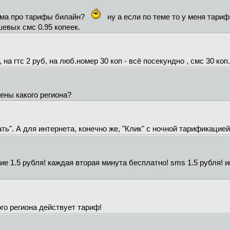
тема про тарифы билайн?
ну а если по теме то у меня та
шевых смс 0.95 копеек.
на гтс 2 руб, на люб.номер 30 коп - всё посекундно , смс 30 коп.
цены какого региона?
ь". А для интернета, конечно же, "Клик" с ночной тарификацией
ие 1.5 рубля! каждая вторая минута бесплатно! sms 1.5 рубля! и
го региона действует тариф!