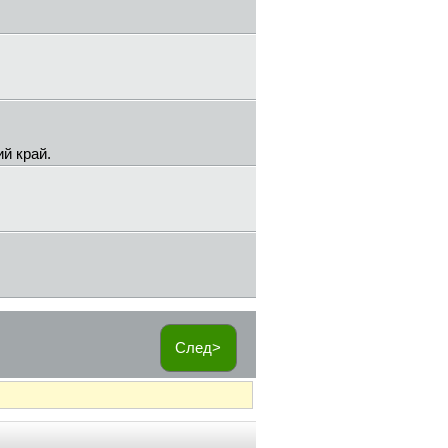
ий край.
След>