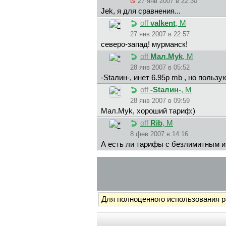
ts
27 янв 2007 в 22:30
Jek, я для сравнения...
off
valkent
, М
27 янв 2007 в 22:57
северо-запад! мурманск!
off
Maл.Myk
, М
28 янв 2007 в 05:52
-Staлин-, инет 6.95р mb , но пользу
off
-Staлин-
, М
28 янв 2007 в 09:59
Maл.Myk, хороший тариф:)
off
Rib
, М
8 фев 2007 в 14:16
А есть ли тарифы с безлимитным 
Для полноценного использования 