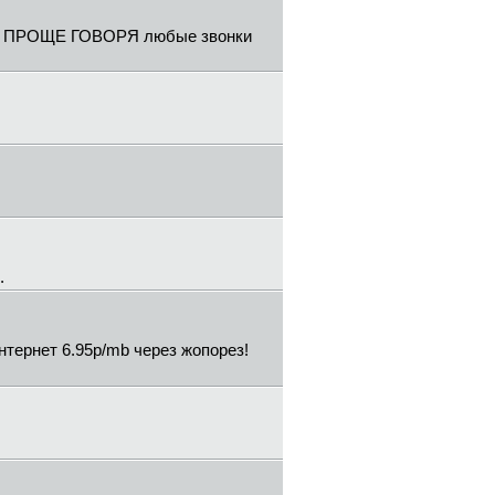
риф ПРОЩЕ ГОВОРЯ любые звонки
.
нтернет 6.95р/mb через жопорез!