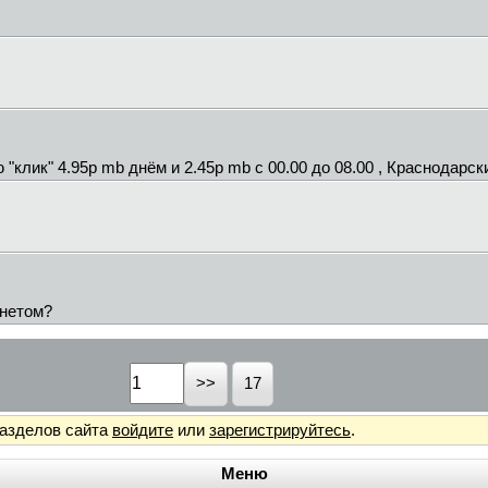
ю "клик" 4.95р mb днём и 2.45р mb с 00.00 до 08.00 , Краснодарск
инетом?
17
разделов сайта
войдите
или
зарегистрируйтесь
.
Меню