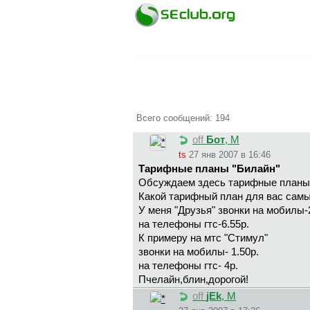
Всего сообщений: 194
off
Бот
, М
ts
27 янв 2007 в 16:46
Тарифные планы "Билайн"
Обсуждаем здесь тарифные планы
Какой тарифный план для вас сам
У меня "Друзья" звонки на мобилы-
на телефоны гтс-6.55р.
К примеру на мтс "Стимул"
звонки на мобилы- 1.50р.
на телефоны гтс- 4р.
Пчелайн,блин,дорогой!
off
jEk
, М