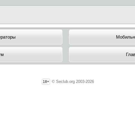
ераторы
Мобильн
ум
Гла
© Seclub.org 2003-2026
18+