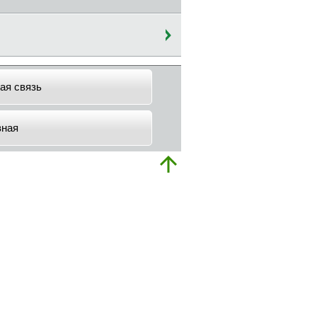
ая связь
вная