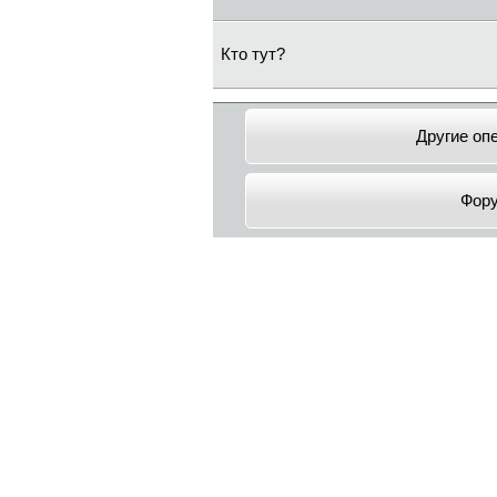
Кто тут?
Другие оп
Фор