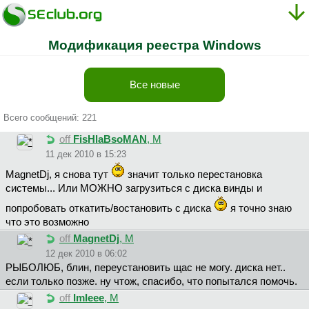
Модификация реестра Windows
Все новые
Всего сообщений: 221
off
FisHlaBsoMAN
, М
11 дек 2010 в 15:23
MagnetDj, я снова тут
значит только перестановка
системы... Или МОЖНО загрузиться с диска винды и
попробовать откатить/востановить с диска
я точно знаю
что это возможно
off
MagnetDj
, М
12 дек 2010 в 06:02
PЫБOЛЮБ, блин, переустановить щас не могу. диска нет..
если только позже. ну чтож, спасибо, что попытался помочь.
off
ImIeee
, М