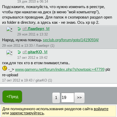
19 дек 2010 в 06:14
Подскажите, пожалуйста, что нужно изменить в реестре,
чтобы при нажатии на диск (в меню "мой компьютер"),
открывался проводник. Для папок я скопировал раздел open
из folder в directory, а здесь как - не знаю. Ось xp sp 2.
off
Ламберт
, М
29 ноя 2011 в 13:32
Народ, нужна помощь
seclub.org/forum/goto/14190934/
29 ноя 2011 в 13:33 / Ламберт (1)
off
gitarKO
, М
17 окт 2012 в 19:42
гхм,для тех кто в етом пнимают,типа..
-_>
www.gameru.net/forum/index.php?showtopic=47799
plz
re-upload
17 окт 2012 в 19:43 / gitarKO (1)
<Пред
1
Для полноценного использования разделов сайта
войдите
или
зарегистрируйтесь
.