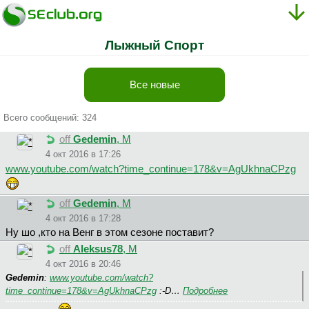
Лыжный Спорт
Все новые
Всего сообщений: 324
off
Gedemin
, М
4 окт 2016 в 17:26
www.youtube.com/watch?time_continue=178&v=AgUkhnaCPzg
off
Gedemin
, М
4 окт 2016 в 17:28
Ну шо ,кто на Венг в этом сезоне поставит?
off
Aleksus78
, М
4 окт 2016 в 20:46
Gedemin
:
www.youtube.com/watch?
time_continue=178&v=AgUkhnaCPzg
:-D…
Подробнее