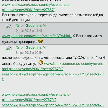
www.fis-ski.com/cross-country/events-and-
places/event=39361/race=27667/
Венг тоже вжарила,интересно,где лимит ее возможностей,на
какой дистанции.
off
Gedemin
, М
9 дек 2016 в 11:41
www.youtube.com/watch?v=am0zBTAJ4pU
Х.Венг с каким-то
мужиком ,тренировка
off
Gedemin
, М
5 янв 2017 в 09:54
после преследования на четвертом этапе ТДС,Устюгов 4 из 4
,опять бороду нагнул
www.fis-ski.com/cross-country/events-
and-places/event=39361/race=27670/?
season=2017&discipline=&gender=all&race_id=27751&sector=C
C
www.fis-ski.com/cross-country/events-and-
places/event=39361/race=27670/?
season=2017&discipline=&gender=all&race_id=27752&sector=C