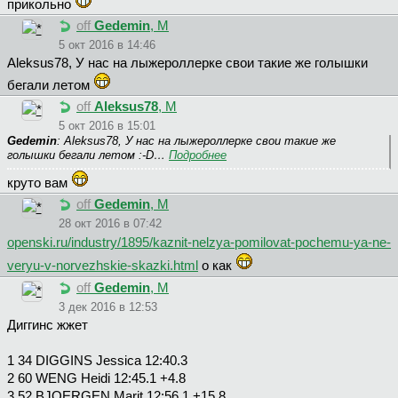
прикольно
off
Gedemin
, М
5 окт 2016 в 14:46
Aleksus78, У нас на лыжероллерке свои такие же голышки
бегали летом
off
Aleksus78
, М
5 окт 2016 в 15:01
Gedemin
: Aleksus78, У нас на лыжероллерке свои такие же
голышки бегали летом :-D…
Подробнее
круто вам
off
Gedemin
, М
28 окт 2016 в 07:42
openski.ru/industry/1895/kaznit-nelzya-pomilovat-pochemu-ya-ne-
veryu-v-norvezhskie-skazki.html
о как
off
Gedemin
, М
3 дек 2016 в 12:53
Диггинс жжет
1 34 DIGGINS Jessica 12:40.3
2 60 WENG Heidi 12:45.1 +4.8
3 52 BJOERGEN Marit 12:56.1 +15.8