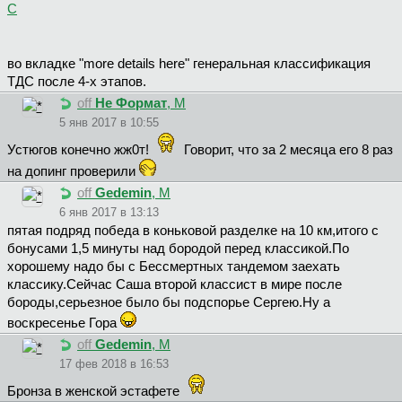
C
во вкладке "more details here" генеральная классификация
ТДС после 4-х этапов.
off
Не Формат
, М
5 янв 2017 в 10:55
Устюгов конечно жж0т!
Говорит, что за 2 месяца его 8 раз
на допинг проверили
off
Gedemin
, М
6 янв 2017 в 13:13
пятая подряд победа в коньковой разделке на 10 км,итого с
бонусами 1,5 минуты над бородой перед классикой.По
хорошему надо бы с Бессмертных тандемом заехать
классику.Сейчас Саша второй классист в мире после
бороды,серьезное было бы подспорье Сергею.Ну а
воскресенье Гора
off
Gedemin
, М
17 фев 2018 в 16:53
Бронза в женской эстафете