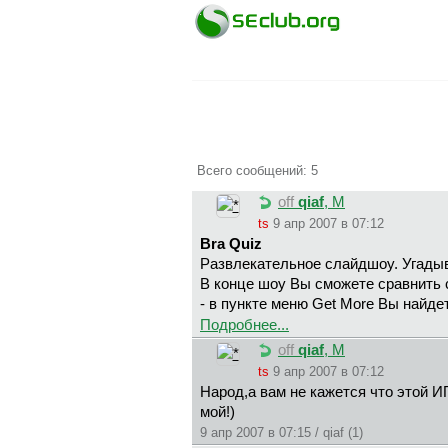
Всего сообщений: 5
off
qiaf
, М
ts
9 апр 2007 в 07:12
Bra Quiz
Развлекательное слайдшоу. Угадыв
В конце шоу Вы сможете сравнить 
- в пункте меню Get More Вы найдет
Подробнее...
off
qiaf
, М
ts
9 апр 2007 в 07:12
Народ,а вам не кажется что этой И
мой!)
9 апр 2007 в 07:15 / qiaf (1)