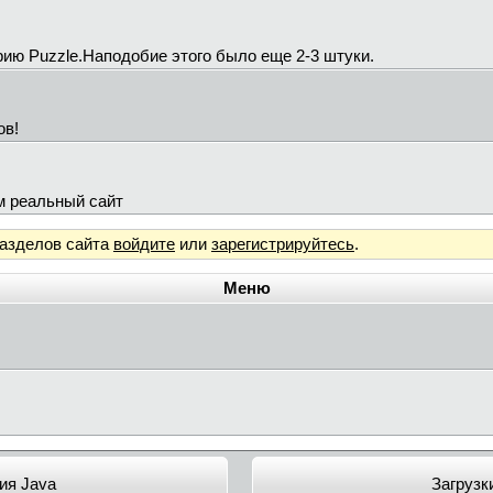
рию Puzzle.Наподобие этого было еще 2-3 штуки.
ов!
ам реальный сайт
разделов сайта
войдите
или
зарегистрируйтесь
.
Меню
ия Java
Загрузк