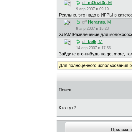
off
mOnzt3r
, М
9 апр 2007 в 09:19
Реально, это надо в ИГРЫ в катего
off
Heгaтив
, М
9 апр 2007 в 15:23
ХЛАМ!Развлечение для молокосос
off
belk
, М
14 апр 2007 в 17:56
Зайдите кто-нибудь на get more, т
Для полноценного использования 
Поиск
Кто тут?
Приложен