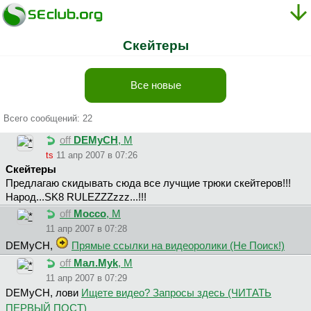
Скейтеры
Все новые
Всего сообщений: 22
off
DEMyCH
, М
ts
11 апр 2007 в 07:26
Скейтеры
Предлагаю скидывать сюда все лучщие трюки скейтеров!!!
Народ...SK8 RULEZZZzzz...!!!
off
Mocco
, М
11 апр 2007 в 07:28
DEMyCH,
Прямые ссылки на видеоролики (Не Поиск!)
off
Maл.Myk
, М
11 апр 2007 в 07:29
DEMyCH, лови
Ищете видео? Запросы здесь (ЧИТАТЬ
ПЕРВЫЙ ПОСТ)