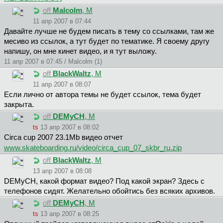
off
Malcolm
, М
11 апр 2007 в 07:44
Давайте лучше не будем писать в тему со ссылками, там же
месиво из ссылок, а тут будет по тематике. Я своему другу
напишу, он мне кинет видео, и я тут выложу.
11 апр 2007 в 07:45 / Malcolm (1)
off
BlackWaltz
, М
11 апр 2007 в 08:07
Если лично от автора темы не будет ссылок, тема будет
закрыта.
off
DEMyCH
, М
ts
13 апр 2007 в 08:02
Circa cup 2007 23.1Mb видео отчет
www.skateboarding.ru/video/circa_cup_07_skbr_ru.zip
off
BlackWaltz
, М
13 апр 2007 в 08:08
DEMyCH, какой формат видео? Под какой экран? Здесь с
телефонов сидят. Желательно обойтись без всяких архивов.
off
DEMyCH
, М
ts
13 апр 2007 в 08:25