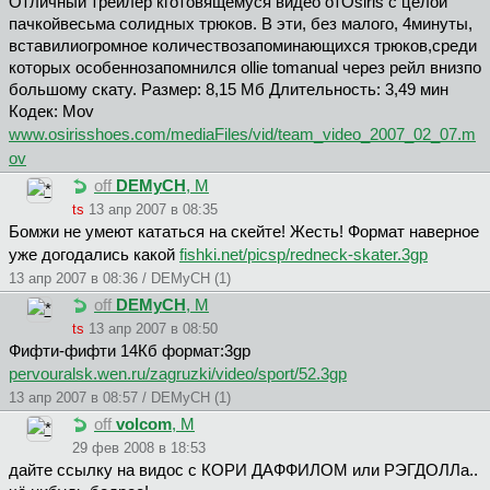
Отличный трейлер кготовящемуся видео отOsiris с целой
пачкойвесьма солидных трюков. В эти, без малого, 4минуты,
вставилиогромное количествозапоминающихся трюков,среди
которых особеннозапомнился ollie tomanual через рейл внизпо
большому скату. Размер: 8,15 Мб Длительность: 3,49 мин
Кодек: Mov
www.osirisshoes.com/mediaFiles/vid/team_video_2007_02_07.m
ov
off
DEMyCH
, М
ts
13 апр 2007 в 08:35
Бомжи не умеют кататься на скейте! Жесть! Формат наверное
уже догодались какой
fishki.net/picsp/redneck-skater.3gp
13 апр 2007 в 08:36 / DEMyCH (1)
off
DEMyCH
, М
ts
13 апр 2007 в 08:50
Фифти-фифти 14Кб формат:3gp
pervouralsk.wen.ru/zagruzki/video/sport/52.3gp
13 апр 2007 в 08:57 / DEMyCH (1)
off
volcom
, М
29 фев 2008 в 18:53
дайте ссылку на видос с КОРИ ДАФФИЛОМ или РЭГДОЛЛа..