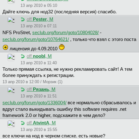
13 апр 2010 в 05:10
Дайте ключь для нод32 (последняя версия) спасибо.
off
Pester
, М
13 апр 2010 в 07:11
NFS ProStret,
seclub.org/forum/goto/10804028/
-
seclub.org/forum/goto/10764621/
, только что взял с этого поста
лицензия до 4.09.2010
off
noobl
, М
13 апр 2010 в 11:40
Только прямая ссылка, не нужно рекламировать сайт! А тем
более принуждать к регистрации.
13 апр 2010 в 12:00 / Морзик (1)
off
Pязaнь
, М
13 апр 2010 в 11:51
seclub.org/forum/goto/1336004/
все нормально сбрасывалось и
вдруг стало выкидывать ошибку this software requires .net
framework 2.0 or higher, подскажите в чем дело?
off
AtvintA
, М
13 апр 2010 в 15:55
все ключи на нод в черном списке. есть новые?