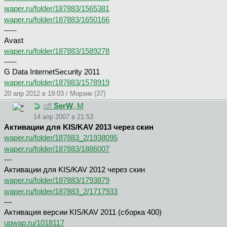
waper.ru/folder/187883/1565381
waper.ru/folder/187883/1650166
-----
Avast
waper.ru/folder/187883/1589278
-----
G Data InternetSecurity 2011
waper.ru/folder/187883/1578919
20 апр 2012 в 19:03 / Морзик (37)
off
SerW
, М
14 апр 2007 в 21:53
Aктивации для KIS/KAV 2013 через скин
waper.ru/folder/187883_2/1938095
waper.ru/folder/187883/1886007
---
Aктивации для KIS/KAV 2012 через скин
waper.ru/folder/187883/1793879
waper.ru/folder/187883_2/1717933
---
Активация версии KIS/KAV 2011 (сборка 400)
upwap.ru/1018117