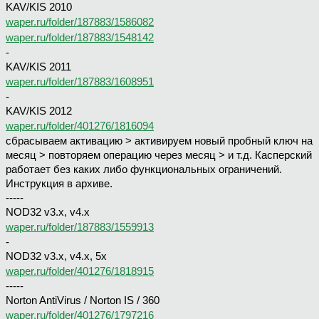
KAV/KIS 2010
waper.ru/folder/187883/1586082
waper.ru/folder/187883/1548142
-
KAV/KIS 2011
waper.ru/folder/187883/1608951
-
KAV/KIS 2012
waper.ru/folder/401276/1816094
сбрасываем активацию > активируем новый пробный ключ на
месяц > повторяем операцию через месяц > и т.д. Касперский
работает без каких либо функциональных ограничений.
Инструкция в архиве.
-----
NOD32 v3.x, v4.x
waper.ru/folder/187883/1559913
-
NOD32 v3.x, v4.x, 5x
waper.ru/folder/401276/1818915
-----
Norton AntiVirus / Norton IS / 360
waper.ru/folder/401276/1797216