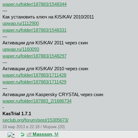
waper.ru/folder/187883/1548344
---
Как установить ключ на KIS/KAV 2010/2011
upwap.ru/1112900
waper.ru/folder/187883/1548331
---
Aктивации для KIS/KAV 2011 через скин
upwap.ru/1160093
waper.ru/folder/187883/1548297
---
Aктивации для KIS/KAV 2010 через скин
waper.ru/folder/187883/1711428
waper.ru/folder/187883/1711429
---
Aктивации для Kaspersky CRYSTAL через скин
waper.ru/folder/187883_2/1686734
-
KasTrial 1.7.1
seclub.org/forum/post/15305673/
18 мар 2013 в 22:18 / Морзик (20)
off
Massson
, М