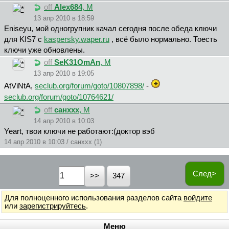
off
Alex684
, М
13 апр 2010 в 18:59
Eniseyu, мой одногрупник качал сегодня после обеда ключи
для KIS7 с
kaspersky.waper.ru
, всё было нормально. Тоесть
ключи уже обновлены.
off
SeK31OmAn
, М
13 апр 2010 в 19:05
AtViNtA,
seclub.org/forum/goto/10807898/
-
seclub.org/forum/goto/10764621/
off
санххх
, М
14 апр 2010 в 10:03
Yeart, твои ключи не работают:(доктор вэб
14 апр 2010 в 10:03 / санххх (1)
След>
347
Для полноценного использования разделов сайта
войдите
или
зарегистрируйтесь
.
Меню