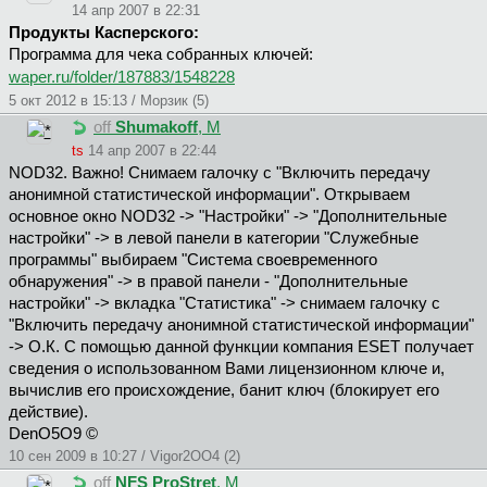
14 апр 2007 в 22:31
Продукты Касперского:
Программа для чека собранных ключей:
waper.ru/folder/187883/1548228
5 окт 2012 в 15:13 / Морзик (5)
off
Shumakoff
, М
ts
14 апр 2007 в 22:44
NOD32. Важно! Снимаем галочку с "Включить передачу
анонимной статистической информации". Открываем
основное окно NOD32 -> "Настройки" -> "Дополнительные
настройки" -> в левой панели в категории "Служебные
программы" выбираем "Система своевременного
обнаружения" -> в правой панели - "Дополнительные
настройки" -> вкладка "Статистика" -> снимаем галочку с
"Включить передачу анонимной статистической информации"
-> О.К. С помощью данной функции компания ESET получает
сведения о использованном Вами лицензионном ключе и,
вычислив его происхождение, банит ключ (блокирует его
действие).
DenO5O9 ©
10 сен 2009 в 10:27 / Vigor2OO4 (2)
off
NFS ProStret
, М